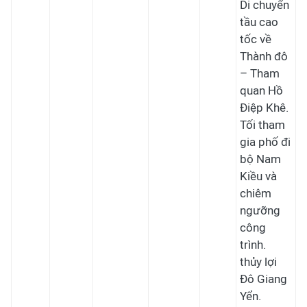
Di chuyển
tầu cao
tốc về
Thành đô
– Tham
quan Hồ
Điệp Khê.
Tối tham
gia phố đi
bộ Nam
Kiều và
chiêm
ngưỡng
công
trình.
thủy lợi
Đô Giang
Yển.