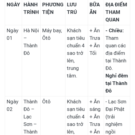
NGÀY
HÀNH
PHƯƠNG
LƯU
BỮA
ĐỊA ĐIỂM
TRÌNH
TIỆN
TRÚ
ĂN
THAM
QUAN
Ngày
Hà Nội
Máy bay,
Khách
+ Ăn
- Chiều:
01
–
Ôtô
sạn tiêu
Trưa
Tham
Thành
chuẩn 4
+ Ăn
quan các
Đô
sao trở
Tối
địa điểm
lên,
tại Thành
trung
Đô.
tâm.
Nghỉ đêm
tại
Thành
Đô
Ngày
Thành
Ôtô
Khách
+ Ăn
- Lạc Sơn
02
Đô –
sạn tiêu
sáng
Đại Phật
Lạc
chuẩn 4
+ Ăn
(trải
Sơn –
sao trở
Trưa
nghiệm
Thành
lên,
+ Ăn
ngồi