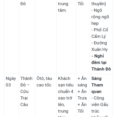
Đô
trung
Tối
thuyền)
tâm.
- Ngõ
rộng ngõ
hẹp
- Phố Cổ
Cẩm Lý
- Đường
Xuân Hy
- Nghỉ
đêm tại
Thành Đô
Ngày
Thành
Ôtô, tàu
Khách
+ Ăn
Sáng
03
Đô –
cao tốc
sạn tiêu
sáng
Tham
Cửu
chuẩn 4
+ Ăn
quan
Trại
sao trở
Trưa
- Công
Câu
lên,
+ Ăn
viên Gấu
trung
Tối
trúc