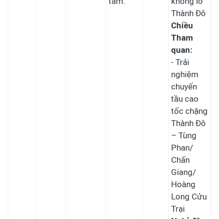
tâm.
khổng lồ
Thành Đô
Chiều
Tham
quan:
- Trải
nghiệm
chuyến
tầu cao
tốc chặng
Thành Đô
– Tùng
Phan/
Chấn
Giang/
Hoàng
Long Cửu
Trại