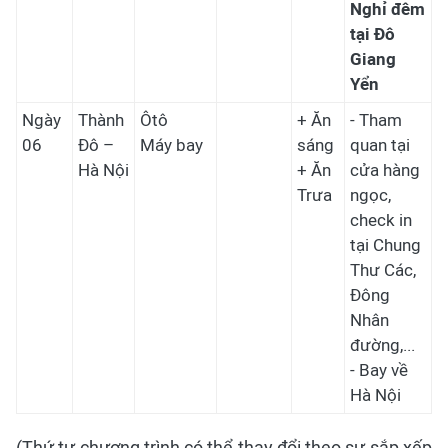
Nghỉ đêm
tại Đô
Giang
Yển
Ngày
Thành
Ôtô
+ Ăn
- Tham
06
Đô –
Máy bay
sáng
quan tại
Hà Nội
+ Ăn
cửa hàng
Trưa
ngọc,
check in
tại Chung
Thư Các,
Đông
Nhân
đường,...
- Bay về
Hà Nội
(Thứ tự chương trình có thể thay đổi theo sự sắp xếp