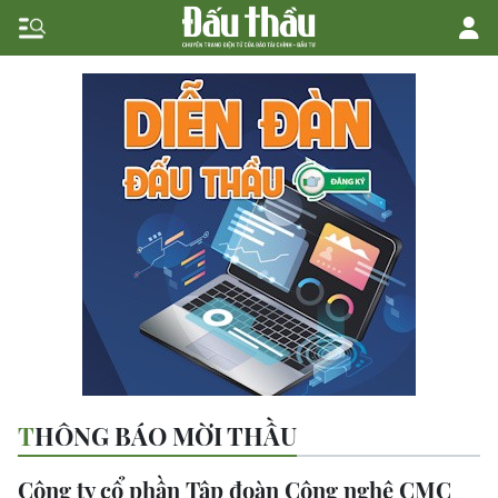
THÔNG BÁO MỜI THẦU
Công ty cổ phần Tập đoàn Công nghệ CMC