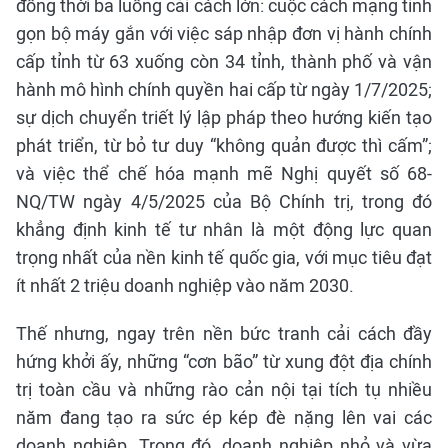
đồng thời ba luồng cải cách lớn: cuộc cách mạng tinh
gọn bộ máy gắn với việc sáp nhập đơn vị hành chính
cấp tỉnh từ 63 xuống còn 34 tỉnh, thành phố và vận
hành mô hình chính quyền hai cấp từ ngày 1/7/2025;
sự dịch chuyển triết lý lập pháp theo hướng kiến tạo
phát triển, từ bỏ tư duy “không quản được thì cấm”;
và việc thể chế hóa mạnh mẽ Nghị quyết số 68-
NQ/TW ngày 4/5/2025 của Bộ Chính trị, trong đó
khẳng định kinh tế tư nhân là một động lực quan
trọng nhất của nền kinh tế quốc gia, với mục tiêu đạt
ít nhất 2 triệu doanh nghiệp vào năm 2030.
Thế nhưng, ngay trên nền bức tranh cải cách đầy
hứng khởi ấy, những “cơn bão” từ xung đột địa chính
trị toàn cầu và những rào cản nội tại tích tụ nhiều
năm đang tạo ra sức ép kép đè nặng lên vai các
doanh nghiệp. Trong đó, doanh nghiệp nhỏ và vừa