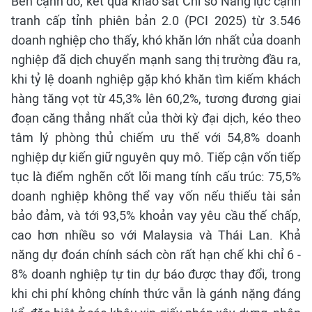
Bên cạnh đó, kết quả khảo sát Chỉ số Năng lực cạnh
tranh cấp tỉnh phiên bản 2.0 (PCI 2025) từ 3.546
doanh nghiệp cho thấy, khó khăn lớn nhất của doanh
nghiệp đã dịch chuyển mạnh sang thị trường đầu ra,
khi tỷ lệ doanh nghiệp gặp khó khăn tìm kiếm khách
hàng tăng vọt từ 45,3% lên 60,2%, tương đương giai
đoạn căng thẳng nhất của thời kỳ đại dịch, kéo theo
tâm lý phòng thủ chiếm ưu thế với 54,8% doanh
nghiệp dự kiến giữ nguyên quy mô. Tiếp cận vốn tiếp
tục là điểm nghẽn cốt lõi mang tính cấu trúc: 75,5%
doanh nghiệp không thể vay vốn nếu thiếu tài sản
bảo đảm, và tới 93,5% khoản vay yêu cầu thế chấp,
cao hơn nhiều so với Malaysia và Thái Lan. Khả
năng dự đoán chính sách còn rất hạn chế khi chỉ 6 -
8% doanh nghiệp tự tin dự báo được thay đổi, trong
khi chi phí không chính thức vẫn là gánh nặng đáng