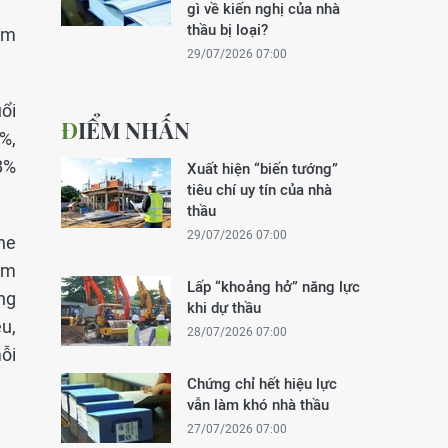
gì về kiến nghị của nhà
thầu bị loại?
êm
29/07/2026 07:00
ổi
ĐIỂM NHẤN
0%,
8%
Xuất hiện “biến tướng”
tiêu chí uy tín của nhà
thầu
29/07/2026 07:00
ine
êm
Lấp “khoảng hở” năng lực
ợng
khi dự thầu
ều,
28/07/2026 07:00
mỗi
Chứng chỉ hết hiệu lực
vẫn làm khó nhà thầu
27/07/2026 07:00