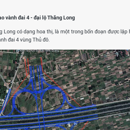
ao vành đai 4 - đại lộ Thăng Long
ng Long có dạng hoa thị, là một trong bốn đoạn được lập 
ành đai 4 vùng Thủ đô.