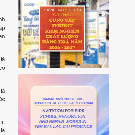
ình
ập
an
iá
eo
giá
ức
h.
là