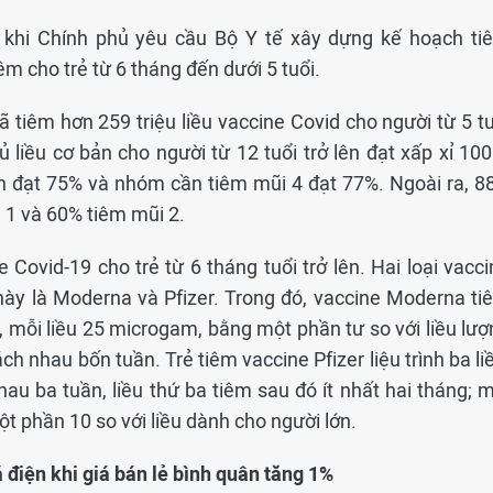
 khi Chính phủ yêu cầu Bộ Y tế xây dựng kế hoạch ti
m cho trẻ từ 6 tháng đến dưới 5 tuổi.
 tiêm hơn 259 triệu liều vaccine Covid cho người từ 5 tu
ủ liều cơ bản cho người từ 12 tuổi trở lên đạt xấp xỉ 10
lên đạt 75% và nhóm cần tiêm mũi 4 đạt 77%. Ngoài ra, 8
i 1 và 60% tiêm mũi 2.
 Covid-19 cho trẻ từ 6 tháng tuổi trở lên. Hai loại vacc
này là Moderna và Pfizer. Trong đó, vaccine Moderna ti
ều, mỗi liều 25 microgam, bằng một phần tư so với liều lư
ch nhau bốn tuần. Trẻ tiêm vaccine Pfizer liệu trình ba li
hau ba tuần, liều thứ ba tiêm sau đó ít nhất hai tháng; 
t phần 10 so với liều dành cho người lớn.
 điện khi giá bán lẻ bình quân tăng 1%