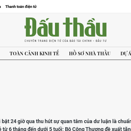
a
Thanh toán điện tử
TOÀN CẢNH KINH TẾ
HỒ SƠ NHÀ THẦU
DỰ 
i bật 24 giờ qua thu hút sự quan tâm của dư luận là chuẩ
ẻ từ 6 tháng đến dưới 5 tuổi; Bộ Công Thương đề xuất tă