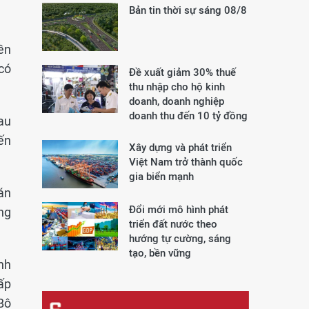
Bản tin thời sự sáng 08/8
ền
 có
Đề xuất giảm 30% thuế
thu nhập cho hộ kinh
doanh, doanh nghiệp
doanh thu đến 10 tỷ đồng
au
iến
Xây dựng và phát triển
Việt Nam trở thành quốc
gia biển mạnh
án
Đổi mới mô hình phát
ng
triển đất nước theo
hướng tự cường, sáng
tạo, bền vững
nh
ấp
Bộ