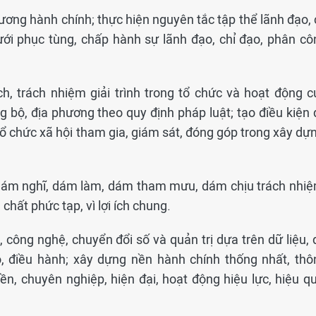
cương hành chính; thực hiện nguyên tắc tập thể lãnh đạo,
ới phục tùng, chấp hành sự lãnh đạo, chỉ đạo, phân cô
h, trách nhiệm giải trình trong tổ chức và hoạt động c
 bộ, địa phương theo quy định pháp luật; tạo điều kiện 
ổ chức xã hội tham gia, giám sát, đóng góp trong xây dựn
 dám nghĩ, dám làm, dám tham mưu, dám chịu trách nhiệ
chất phức tạp, vì lợi ích chung.
công nghệ, chuyển đổi số và quản trị dựa trên dữ liệu, 
ạo, điều hành; xây dựng nền hành chính thống nhất, thô
yền, chuyên nghiệp, hiện đại, hoạt động hiệu lực, hiệu q