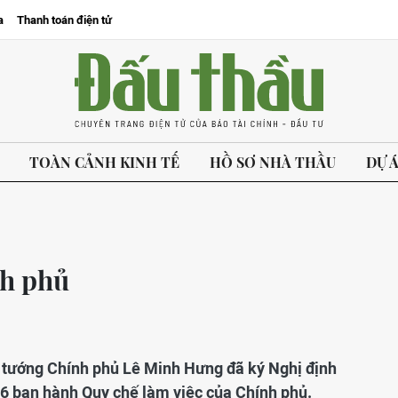
a
Thanh toán điện tử
TOÀN CẢNH KINH TẾ
HỒ SƠ NHÀ THẦU
DỰ 
nh phủ
ủ tướng Chính phủ Lê Minh Hưng đã ký Nghị định
 ban hành Quy chế làm việc của Chính phủ.