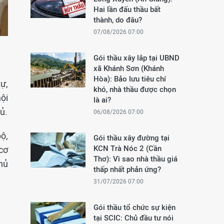
Hai lần đấu thầu bất
thành, do đâu?
07/08/2026 07:00
Gói thầu xây lắp tại UBND
xã Khánh Sơn (Khánh
Hòa): Bảo lưu tiêu chí
ự,
khó, nhà thầu được chọn
ội
là ai?
ủ.
06/08/2026 07:00
ộ,
Gói thầu xây đường tại
KCN Trà Nóc 2 (Cần
cơ
Thơ): Vì sao nhà thầu giá
hủ
thấp nhất phản ứng?
31/07/2026 07:00
Gói thầu tổ chức sự kiện
tại SCIC: Chủ đầu tư nói