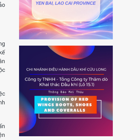
ảo
ng
kế
ân
ộc
iệc
ành
vấn
ện