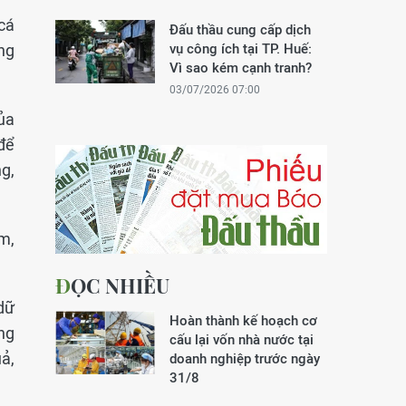
 cá
Đấu thầu cung cấp dịch
ng
vụ công ích tại TP. Huế:
Vì sao kém cạnh tranh?
03/07/2026 07:00
ủa
để
g,
m,
ĐỌC NHIỀU
dữ
Hoàn thành kế hoạch cơ
ng
cấu lại vốn nhà nước tại
uả,
doanh nghiệp trước ngày
31/8