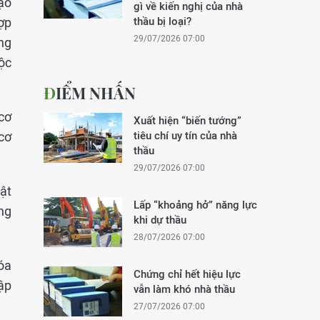
ạo
gì về kiến nghị của nhà
ợp
thầu bị loại?
29/07/2026 07:00
ng
ộc
ĐIỂM NHẤN
cơ
Xuất hiện “biến tướng”
cơ
tiêu chí uy tín của nhà
thầu
29/07/2026 07:00
ật
Lấp “khoảng hở” năng lực
ng
khi dự thầu
28/07/2026 07:00
óa
Chứng chỉ hết hiệu lực
ập
vẫn làm khó nhà thầu
27/07/2026 07:00