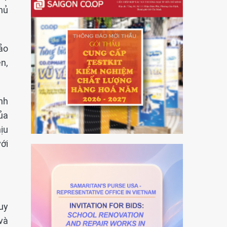
hủ
ảo
n,
nh
ủa
ịu
ới
uy
và