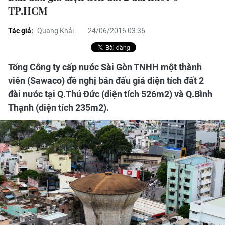
TP.HCM
Tác giả:
Quang Khải
24/06/2016 03:36
Tổng Công ty cấp nước Sài Gòn TNHH một thành
viên (Sawaco) đề nghị bán đấu giá diện tích đất 2
đài nước tại Q.Thủ Đức (diện tích 526m2) và Q.Bình
Thạnh (diện tích 235m2).