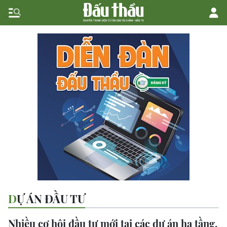
DỰ ÁN ĐẦU TƯ
Nhiều cơ hội đầu tư mới tại các dự án hạ tầng,