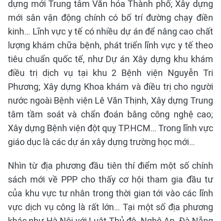
dựng mới Trung tâm Văn hóa Thành phố; Xây dựng
mới sân vận động chính có bố trí đường chạy điền
kinh… Lĩnh vực y tế có nhiều dự án để nâng cao chất
lượng khám chữa bệnh, phát triển lĩnh vực y tế theo
tiêu chuẩn quốc tế, như Dự án Xây dựng khu khám
điều trị dịch vụ tại khu 2 Bệnh viện Nguyễn Tri
Phương; Xây dựng Khoa khám và điều trị cho người
nước ngoài Bệnh viện Lê Văn Thịnh, Xây dựng Trung
tâm tầm soát và chẩn đoán bằng công nghệ cao;
Xây dựng Bệnh viện đột quỵ TP.HCM… Trong lĩnh vực
giáo dục là các dự án xây dựng trường học mới…
Nhìn từ địa phương đầu tiên thí điểm một số chính
sách mới về PPP cho thấy cơ hội tham gia đầu tư
của khu vực tư nhân trong thời gian tới vào các lĩnh
vực dịch vụ công là rất lớn… Tại một số địa phương
khác như Hà Nội với Luật Thủ đô, Nghệ An, Đà Nẵng