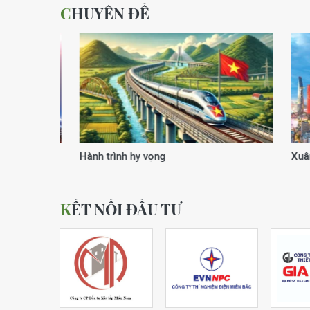
CHUYÊN ĐỀ
Xuân của kỷ nguyên vươn mình
Động lực
KẾT NỐI ĐẦU TƯ