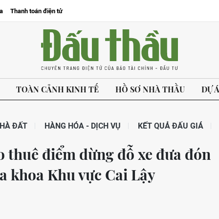
a
Thanh toán điện tử
TOÀN CẢNH KINH TẾ
HỒ SƠ NHÀ THẦU
DỰ 
HÀ ĐẤT
HÀNG HÓA - DỊCH VỤ
KẾT QUẢ ĐẤU GIÁ
o thuê điểm dừng đỗ xe đưa đón
Đa khoa Khu vực Cai Lậy