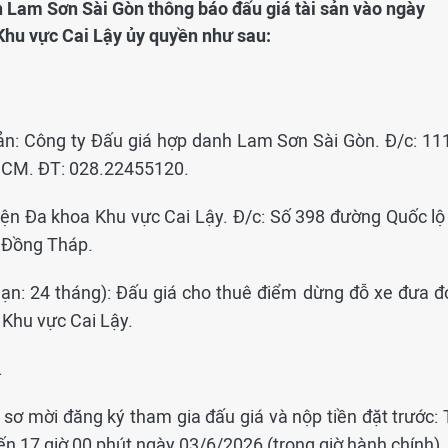
h Lam Sơn Sài Gòn thông báo đấu giá tài sản vào ngày
Khu vực Cai Lậy ủy quyền như sau:
sản: Công ty Đấu giá hợp danh Lam Sơn Sài Gòn. Đ/c: 11
.HCM. ĐT: 028.22455120.
iện Đa khoa Khu vực Cai Lậy. Đ/c: Số 398 đường Quốc lộ 
h Đồng Tháp.
 hạn: 24 tháng): Đấu giá cho thuê điểm dừng đỗ xe đưa đ
 Khu vực Cai Lậy.
.
 sơ mời đăng ký tham gia đấu giá và nộp tiền đặt trước: 
n 17 giờ 00 phút ngày 03/6/2026 (trong giờ hành chính).