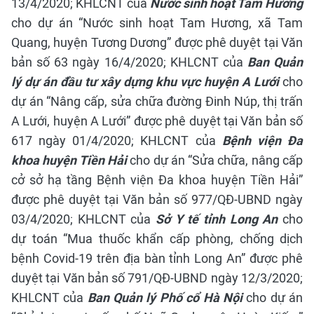
13/4/2020;
KHLCNT của
Nước sinh hoạt Tam Hương
cho dự án “Nước sinh hoạt Tam Hương, xã Tam
Quang, huyện Tương Dương” được phê duyệt tại Văn
bản số 63 ngày 16/4/2020; KHLCNT của
Ban Quản
lý dự án đầu tư xây dựng khu vực huyện A Lưới
cho
dự án “Nâng cấp, sửa chữa đường Đinh Núp, thị trấn
A Lưới, huyện A Lưới” được phê duyệt tại Văn bản số
617 ngày 01/4/2020;
KHLCNT của
Bệnh viện Đa
khoa huyện Tiền Hải
cho dự án “Sửa chữa, nâng cấp
cở sở hạ tầng Bệnh viện Đa khoa huyện Tiền Hải”
được phê duyệt tại Văn bản số 977/QĐ-UBND ngày
03/4/2020;
KHLCNT của
Sở Y tế tỉnh Long An
cho
dự toán “Mua thuốc khẩn cấp phòng, chống dịch
bệnh Covid-19 trên địa bàn tỉnh Long An” được phê
duyệt tại Văn bản số 791/QĐ-UBND ngày 12/3/2020;
KHLCNT của
Ban Quản lý Phố cổ Hà Nội
cho dự án