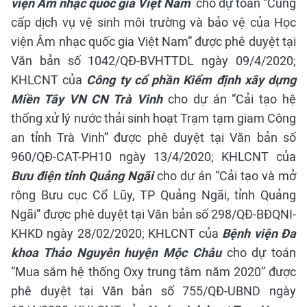
viện Âm nhạc quốc gia Việt Nam
cho dự toán “Cung
cấp dịch vụ vệ sinh môi trường và bảo vệ của Học
viện Âm nhạc quốc gia Việt Nam” được phê duyệt tại
Văn bản số 1042/QĐ-BVHTTDL ngày 09/4/2020;
KHLCNT của
Công ty cổ phần Kiểm định xây dựng
Miền Tây VN CN Trà Vinh
cho dự án “Cải tạo hệ
thống xử lý nước thải sinh hoạt Trạm tạm giam Công
an tỉnh Trà Vinh” được phê duyệt tại Văn bản số
960/QĐ-CAT-PH10 ngày 13/4/2020;
KHLCNT của
Bưu điện tỉnh Quảng Ngãi
cho dự án “Cải tạo và mở
rộng Bưu cục Cổ Lũy, TP Quảng Ngãi, tỉnh Quảng
Ngãi” được phê duyệt tại Văn bản số 298/QĐ-BĐQNI-
KHKD ngày 28/02/2020; KHLCNT của
Bệnh viện Đa
khoa Thảo Nguyên huyện Mộc Châu
cho dự toán
“Mua sắm hệ thống Oxy trung tâm năm 2020” được
phê duyệt tại Văn bản số 755/QĐ-UBND ngày