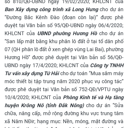
số 810/QĐ-UBND ngày 19/02/2020; KHLCNT của
Ban Xây dựng công trình xã Long Hưng
cho dự án
“Đường Bắc Kênh Đào (đoạn còn lại)” được phê
duyệt tại Văn bản số 95/QĐ-UBND ngày 06/4/2020;
KHLCNT của
UBND phường Hương Hồ
cho dự án
“San lấp mặt bằng khu phân lô đất ở tại tổ dân phố
07 (QH phân lô đất ở xen ghép vùng Lai Bai), phường
Hương Hồ” được phê duyệt tại Văn bản số 56/QĐ-
UBND ngày 17/4/2020;
KHLCNT của
Công ty TNHH
Tư vấn xây dựng Tứ Hải
cho dự toán “Mua sắm máy
móc thiết bị tập trung năm 2020 phục vụ công tác”
được phê duyệt tại Văn bản số 752-QĐ/VPTU ngày
10/4/2020;
KHLCNT của
Phòng Kinh tế và Hạ tầng
huyện Krông Nô (tỉnh Đắk Nông)
cho dự án “Sửa
chữa, nâng cấp, mở rộng đường khu vực trung tâm
xã Nâm NĐir; hạng mục: Nền, móng, mặt đường và