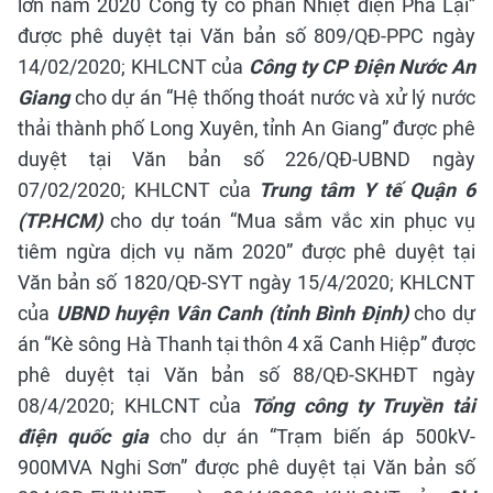
lớn năm 2020 Công ty cổ phần Nhiệt điện Phả Lại”
được phê duyệt tại Văn bản số 809/QĐ-PPC ngày
14/02/2020;
KHLCNT của
Công ty CP Điện Nước An
Giang
cho dự án “Hệ thống thoát nước và xử lý nước
thải thành phố Long Xuyên, tỉnh An Giang” được phê
duyệt tại Văn bản số 226/QĐ-UBND ngày
07/02/2020; KHLCNT của
Trung tâm Y tế Quận 6
(TP.HCM)
cho dự toán “Mua sắm vắc xin phục vụ
tiêm ngừa dịch vụ năm 2020” được phê duyệt tại
Văn bản số 1820/QĐ-SYT ngày 15/4/2020;
KHLCNT
của
UBND huyện Vân Canh (tỉnh Bình Định)
cho dự
án “Kè sông Hà Thanh tại thôn 4 xã Canh Hiệp” được
phê duyệt tại Văn bản số 88/QĐ-SKHĐT ngày
08/4/2020;
KHLCNT của
Tổng công ty Truyền tải
điện quốc gia
cho dự án “Trạm biến áp 500kV-
900MVA Nghi Sơn” được phê duyệt tại Văn bản số