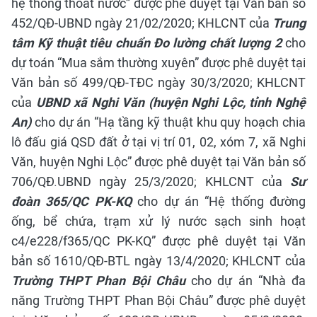
hệ thống thoát nước” được phê duyệt tại Văn bản số
452/QĐ-UBND ngày 21/02/2020;
KHLCNT của
Trung
tâm Kỹ thuật tiêu chuẩn Đo lường chất lượng 2
cho
dự toán “Mua sắm thường xuyên” được phê duyệt tại
Văn bản số 499/QĐ-TĐC ngày 30/3/2020; KHLCNT
của
UBND xã Nghi Văn (huyện Nghi Lộc, tỉnh Nghệ
An)
cho dự án “Hạ tầng kỹ thuật khu quy hoạch chia
lô đấu giá QSD đất ở tại vị trí 01, 02, xóm 7, xã Nghi
Văn, huyện Nghi Lộc” được phê duyệt tại Văn bản số
706/QĐ.UBND ngày 25/3/2020;
KHLCNT của
Sư
đoàn 365/QC PK-KQ
cho dự án “Hệ thống đường
ống, bể chứa, trạm xử lý nước sạch sinh hoạt
c4/e228/f365/QC PK-KQ” được phê duyệt tại Văn
bản số 1610/QĐ-BTL ngày 13/4/2020; KHLCNT của
Trường THPT Phan Bội Châu
cho dự án “Nhà đa
năng Trường THPT Phan Bội Châu” được phê duyệt