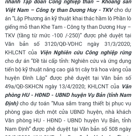
nhánh Tập đoàn Công nghiệp than – Khoáng sản
Việt Nam – Công ty than Dương Huy - TKV
cho dự
án “Lập Phương án kỹ thuật khai thác hầm lò Phần lò
giếng mỏ than Khe Tam - Công ty than Dương Huy –
TKV (tầng từ mức -100 /-250)” được phê duyệt tại
Văn bản số 3120/QĐ-VDHC ngày 31/3/2020;
KHLCNT của
Viện Nghiên cứu Công nghiệp rừng
cho dự án “Đề tài cấp tỉnh: Nghiên cứu và ứng dụng
tiến bộ kỹ thuật nâng cao giá trị cây trà hoa vàng của
huyện Đình Lập” được phê duyệt tại Văn bản số
49a/QĐ-SKHCN ngày 13/4/2020;
KHLCNT của
Văn
phòng HU - HĐND - UBND huyện Vụ Bản (tỉnh Nam
Định)
cho dự toán “Mua sắm trang thiết bị phục vụ
phòng giao dịch một cửa UBND huyện, nhà khách
Văn phòng HU - HĐND - UBND huyện Vụ Bản, tỉnh
Nam Định” được phê duyệt tại Văn bản số 508 ngày