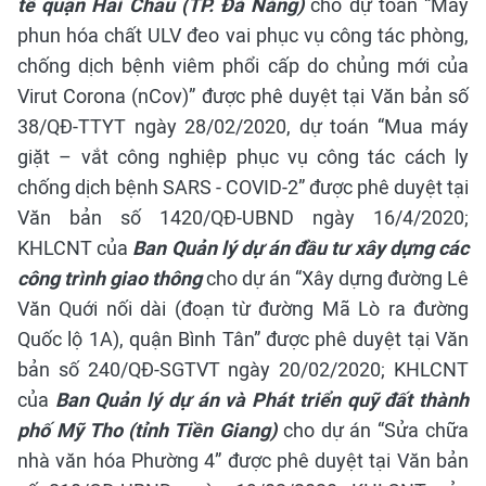
tế quận Hải Châu (TP. Đà Nẵng)
cho dự toán “Máy
phun hóa chất ULV đeo vai phục vụ công tác phòng,
chống dịch bệnh viêm phổi cấp do chủng mới của
Virut Corona (nCov)” được phê duyệt tại Văn bản số
38/QĐ-TTYT ngày 28/02/2020, dự toán “Mua máy
giặt – vắt công nghiệp phục vụ công tác cách ly
chống dịch bệnh SARS - COVID-2” được phê duyệt tại
Văn bản số 1420/QĐ-UBND ngày 16/4/2020;
KHLCNT của
Ban Quản lý dự án đầu tư xây dựng các
công trình giao thông
cho dự án “Xây dựng đường Lê
Văn Quới nối dài (đoạn từ đường Mã Lò ra đường
Quốc lộ 1A), quận Bình Tân” được phê duyệt tại Văn
bản số 240/QĐ-SGTVT ngày 20/02/2020;
KHLCNT
của
Ban Quản lý dự án và Phát triển quỹ đất thành
phố Mỹ Tho (tỉnh Tiền Giang)
cho dự án “Sửa chữa
nhà văn hóa Phường 4” được phê duyệt tại Văn bản