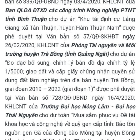
bản số 339/QĐ-UBND ngày 03/4/2020;
KHLCNT của
Ban QLDA ĐTXD các công trình Nông nghiệp PTNT
tỉnh Bình Thuận
cho dự án “Khu tái định cư Láng
Giang, xã Tân Thuận, huyện Hàm Thuận Nam” được
phê duyệt tại Văn bản số 57/QĐ-SKHĐT ngày
26/02/2020;
KHLCNT của
Phòng Tài nguyên và Môi
trường huyện Trà Bồng (tỉnh Quảng Ngãi)
cho dự án
“Đo đạc bổ sung, chỉnh lý bản đồ địa chính tỷ lệ
1/5000; giao đất và cấp giấy chứng nhận quyền sử
dụng đất lâm nghiệp trên địa bàn huyện Trà Bồng,
giai đoạn 2019 – 2022 (giai đoạn 1)” được phê duyệt
tại Văn bản số 728/QĐ-UBND ngày 16/4/2020;
KHLCNT của
Trường Đại học Nông Lâm - Đại học
Thái Nguyên
cho dự toán “Mua sắm phục vụ Đề tài
khoa học và công nghệ về quỹ gen cấp tỉnh: Bảo tồn
nguồn gen Gà của đồng bào Mông tại huyện Đồng