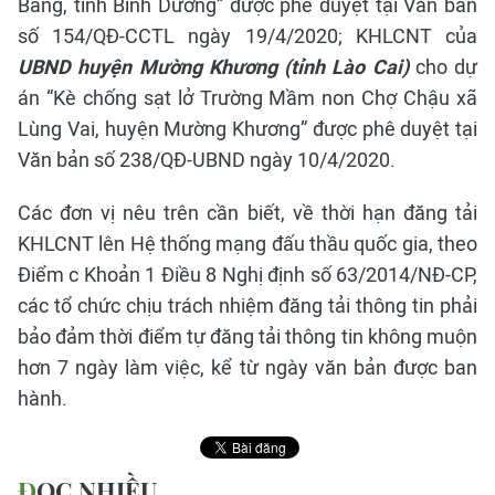
Bàng, tỉnh Bình Dương” được phê duyệt tại Văn bản
số 154/QĐ-CCTL ngày 19/4/2020; KHLCNT của
UBND huyện Mường Khương (tỉnh Lào Cai)
cho dự
án “Kè chống sạt lở Trường Mầm non Chợ Chậu xã
Lùng Vai, huyện Mường Khương” được phê duyệt tại
Văn bản số 238/QĐ-UBND ngày 10/4/2020.
Các đơn vị nêu trên cần biết, về thời hạn đăng tải
KHLCNT lên Hệ thống mạng đấu thầu quốc gia, theo
Điểm c Khoản 1 Điều 8 Nghị định số 63/2014/NĐ-CP,
các tổ chức chịu trách nhiệm đăng tải thông tin phải
bảo đảm thời điểm tự đăng tải thông tin không muộn
hơn 7 ngày làm việc, kể từ ngày văn bản được ban
hành.
ĐỌC NHIỀU