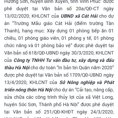
Hương Sơn, huyện Bình Xuyên, tỉnh Vĩnh Phúc” được
phê duyệt tại Văn bản số 20a/QĐ-CT ngày
13/02/2020; KHLCNT của
UBND xã Cát Hải
cho dự
án “Trường Mẫu giáo Cát Hải (điểm trường Tân
Thanh), hạng mục: Xây dựng 01 phòng bếp ăn 01
chiều, 01 phòng giáo viên, 01 phòng y tế, 01 phòng
chức năng và 01 phòng bảo vệ” được phê duyệt tại
Văn bản số 618/QĐ-UBND ngày 30/3/2020;
KHLCNT
của
Công ty TNHH Tư vấn đầu tư, xây dựng và đấu
thầu Hà Nội
cho dự toán “In bản tin Quận năm 2020”
được phê duyệt tại Văn bản số 1709/QĐ-UBND ngày
13/4/2020;
KHLCNT của
Sở Nông nghiệp và Phát
triển nông thôn Hà Nội
cho dự án “Cải tạo, nâng cấp,
sửa chữa các công trình thủy lợi của xã Việt Long,
huyện Sóc Sơn, Thành phố Hà Nội” được phê duyệt
tại Văn bản số 251/QĐ-KHĐT ngày 24/3/2020;