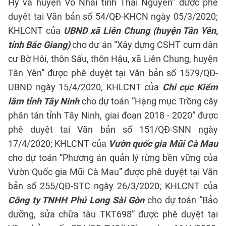
Hỷ và huyện Võ Nhai tỉnh Thái Nguyên” được phê
duyệt tại Văn bản số 54/QĐ-KHCN ngày 05/3/2020;
KHLCNT của
UBND xã Liên Chung (huyện Tân Yên,
tỉnh Bắc Giang)
cho dự án “Xây dựng CSHT cụm dân
cư Bờ Hôi, thôn Sấu, thôn Hậu, xã Liên Chung, huyện
Tân Yên” được phê duyệt tại Văn bản số 1579/QĐ-
UBND ngày 15/4/2020;
KHLCNT của
Chi cục Kiểm
lâm tỉnh Tây Ninh
cho dự toán “Hạng mục Trồng cây
phân tán tỉnh Tây Ninh, giai đoạn 2018 - 2020” được
phê duyệt tại Văn bản số 151/QĐ-SNN ngày
17/4/2020; KHLCNT của
Vườn quốc gia Mũi Cà Mau
cho dự toán “Phương án quản lý rừng bền vững của
Vườn Quốc gia Mũi Cà Mau” được phê duyệt tại Văn
bản số 255/QĐ-STC ngày 26/3/2020;
KHLCNT của
Công ty TNHH Phú Long Sài Gòn
cho dự toán “Bảo
dưỡng, sửa chữa tàu TKT698” được phê duyệt tại