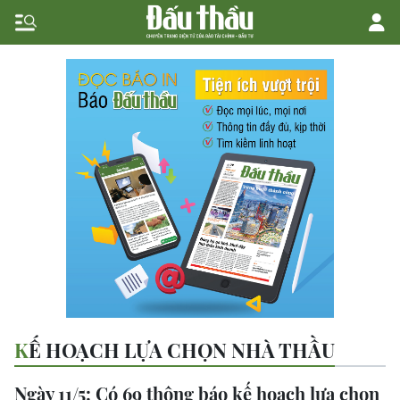
KẾ HOẠCH LỰA CHỌN NHÀ THẦU
Ngày 11/5: Có 69 thông báo kế hoạch lựa chọn