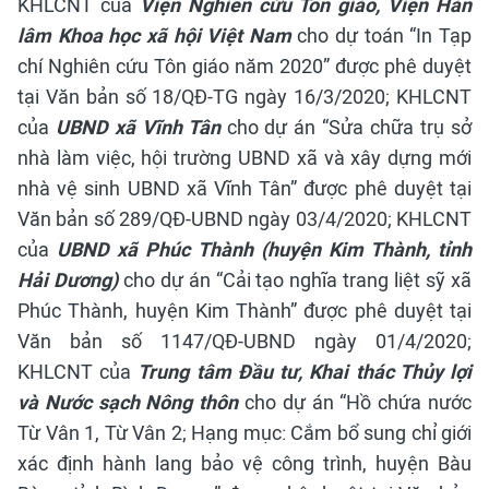
KHLCNT của
Viện Nghiên cứu Tôn giáo, Viện Hàn
lâm Khoa học xã hội Việt Nam
cho dự toán “In Tạp
chí Nghiên cứu Tôn giáo năm 2020” được phê duyệt
tại Văn bản số 18/QĐ-TG ngày 16/3/2020;
KHLCNT
của
UBND xã Vĩnh Tân
cho dự án “Sửa chữa trụ sở
nhà làm việc, hội trường UBND xã và xây dựng mới
nhà vệ sinh UBND xã Vĩnh Tân” được phê duyệt tại
Văn bản số 289/QĐ-UBND ngày 03/4/2020; KHLCNT
của
UBND xã Phúc Thành (huyện Kim Thành, tỉnh
Hải Dương)
cho dự án “Cải tạo nghĩa trang liệt sỹ xã
Phúc Thành, huyện Kim Thành” được phê duyệt tại
Văn bản số 1147/QĐ-UBND ngày 01/4/2020;
KHLCNT của
Trung tâm Đầu tư, Khai thác Thủy lợi
và Nước sạch Nông thôn
cho dự án “Hồ chứa nước
Từ Vân 1, Từ Vân 2; Hạng mục: Cắm bổ sung chỉ giới
xác định hành lang bảo vệ công trình, huyện Bàu