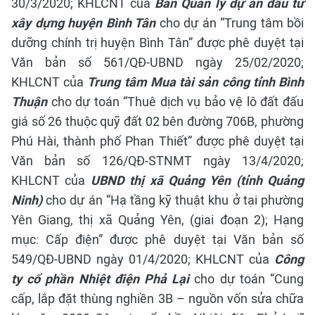
30/3/2020; KHLCNT của
Ban Quản lý dự án đầu tư
xây dựng huyện Bình Tân
cho dự án “Trung tâm bồi
dưỡng chính trị huyện Bình Tân” được phê duyệt tại
Văn bản số 561/QĐ-UBND ngày 25/02/2020;
KHLCNT của
Trung tâm Mua tài sản công tỉnh Bình
Thuận
cho dự toán “Thuê dịch vụ bảo vệ lô đất đấu
giá số 26 thuộc quỹ đất 02 bên đường 706B, phường
Phú Hài, thành phố Phan Thiết” được phê duyệt tại
Văn bản số 126/QĐ-STNMT ngày 13/4/2020;
KHLCNT của
UBND thị xã Quảng Yên (tỉnh Quảng
Ninh)
cho dự án “Hạ tầng kỹ thuật khu ở tại phường
Yên Giang, thị xã Quảng Yên, (giai đoạn 2); Hạng
mục: Cấp điện” được phê duyệt tại Văn bản số
549/QĐ-UBND ngày 01/4/2020;
KHLCNT của
Công
ty cổ phần Nhiệt điện Phả Lại
cho dự toán “Cung
cấp, lắp đặt thùng nghiền 3B – nguồn vốn sửa chữa