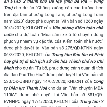
án ĐTXD 2 thành phố Bà Rịa (tỉnh Bà Rịa – Vũng
Tàu)
cho dự án “Chống xuống cấp các trường học
trên địa bàn phường Long Tâm, phường Long Toàn
năm 2020” được phê duyệt tại Văn bản số 1260 ngày
30/3/2020;
KHLCNT của
Văn phòng Kiểm toán nhà
nước
cho dự toán “Mua sắm xe ô tô chuyên dùng
phục vụ nhiệm vụ đặc thù của Kiểm toán nhà nước”
được phê duyệt tại Văn bản số 275/QĐ-KTNN ngày
06/3/2020;
KHLCNT của
Trung tâm Bảo tồn và Phát
huy giá trị di tích lịch sử văn hóa Thành phố Hồ Chí
Minh
cho dự án “Tu bổ, phục dựng cảnh quan di tích
địa đạo Phú Thọ Hòa” được phê duyệt tại Văn bản số
530/QĐ-UBND ngày 14/02/2020;
KHLCNT của
Công
ty Điện lực Thanh Hoá
cho dự án “Vận chuyển MBA
110kV” được phê duyệt tại Văn bản số 881/QĐ-
EVNNPC ngày 17/4/2020;
KHLCNT của
Trung tâm Y