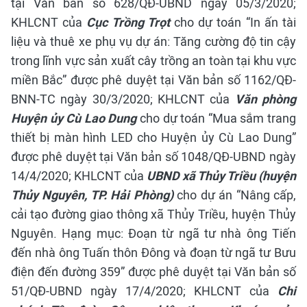
tại Văn bản số 628/QĐ-UBND ngày 05/3/2020;
KHLCNT của
Cục Trồng Trọt
cho dự toán “In ấn tài
liệu và thuê xe phụ vụ dự án: Tăng cường độ tin cậy
trong lĩnh vực sản xuất cây trồng an toàn tại khu vực
miền Bắc” được phê duyệt tại Văn bản số 1162/QĐ-
BNN-TC ngày 30/3/2020;
KHLCNT của
Văn phòng
Huyện ủy Cù Lao Dung
cho dự toán “Mua sắm trang
thiết bị màn hình LED cho Huyện ủy Cù Lao Dung”
được phê duyệt tại Văn bản số 1048/QĐ-UBND ngày
14/4/2020;
KHLCNT của
UBND xã Thủy Triều (huyện
Thủy Nguyên, TP. Hải Phòng)
cho dự án “Nâng cấp,
cải tạo đường giao thông xã Thủy Triều, huyện Thủy
Nguyên. Hạng mục: Đoạn từ ngã tư nhà ông Tiến
đến nhà ông Tuấn thôn Đông và đoạn từ ngã tư Bưu
điện đến đường 359” được phê duyệt tại Văn bản số
51/QĐ-UBND ngày 17/4/2020;
KHLCNT của
Chi