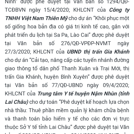
Ninh” được phê duyệt tại Văn bản số 1294/QĐ-
TCĐBVN ngày 15/4/2020;
KHLCNT của
Công ty
TNHH Việt Nam Thiên Mỹ
cho dự án “Khôi phục một
số giống hoa bản địa có giá trị kinh tế cao, gắn với
phát triển du lịch tại Sa Pa, Lào Cai” được phê duyệt
tại Văn bản số 276/QĐ-VPĐP-NVMT ngày
27/3/2020; KHLCNT của
UBND thị trấn Gia Khánh
cho dự án “Cải tạo, nâng cấp các tuyến nhánh đường
giao thông tổ dân phố Thanh Xuân và Trại Mới, thị
trấn Gia Khánh, huyện Bình Xuyên” được phê duyệt
tại Văn bản số 77/QĐ-UBND ngày 09/4/2020;
KHLCNT của
Trung tâm Y tế huyện Nậm Nhùn (tỉnh
Lai Châu)
cho dự toán “Phê duyệt kế hoạch lựa chọn
nhà thầu: Thuê phần mềm quản lý khám chữa bệnh
và thanh toán bảo hiểm y tế cho các đơn vị trực
thuộc Sở Y tế tỉnh Lai Châu” được phê duyệt tại Văn