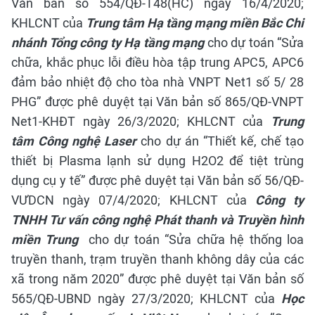
Văn bản số 554/QĐ-T48(HC) ngày 16/4/2020;
KHLCNT của
Trung tâm Hạ tầng mạng miền Bắc Chi
nhánh Tổng công ty Hạ tầng mạng
cho dự toán “Sửa
chữa, khắc phục lỗi điều hòa tập trung APC5, APC6
đảm bảo nhiệt độ cho tòa nhà VNPT Net1 số 5/ 28
PHG” được phê duyệt tại Văn bản số 865/QĐ-VNPT
Net1-KHĐT ngày 26/3/2020; KHLCNT của
Trung
tâm Công nghệ Laser
cho dự án “Thiết kế, chế tạo
thiết bị Plasma lạnh sử dụng H2O2 để tiệt trùng
dụng cụ y tế” được phê duyệt tại Văn bản số 56/QĐ-
VƯDCN ngày 07/4/2020;
KHLCNT của
Công ty
TNHH Tư vấn công nghệ Phát thanh và Truyền hình
miền Trung
cho dự toán “Sửa chữa hệ thống loa
truyền thanh, trạm truyền thanh không dây của các
xã trong năm 2020” được phê duyệt tại Văn bản số
565/QĐ-UBND ngày 27/3/2020;
KHLCNT của
Học