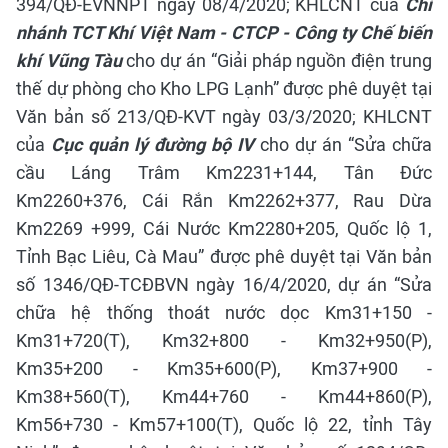
394/QĐ-EVNNPT ngày 08/4/2020; KHLCNT của
Chi
nhánh TCT Khí Việt Nam - CTCP - Công ty Chế biến
khí Vũng Tàu
cho dự án “Giải pháp nguồn điện trung
thế dự phòng cho Kho LPG Lạnh” được phê duyệt tại
Văn bản số 213/QĐ-KVT ngày 03/3/2020;
KHLCNT
của
Cục quản lý đường bộ IV
cho dự án “Sửa chữa
cầu Láng Trâm Km2231+144, Tân Đức
Km2260+376, Cái Rắn Km2262+377, Rau Dừa
Km2269 +999, Cái Nước Km2280+205, Quốc lộ 1,
Tỉnh Bạc Liêu, Cà Mau” được phê duyệt tại Văn bản
số 1346/QĐ-TCĐBVN ngày 16/4/2020, dự án “Sửa
chữa hệ thống thoát nước dọc Km31+150 -
Km31+720(T), Km32+800 - Km32+950(P),
Km35+200 - Km35+600(P), Km37+900 -
Km38+560(T), Km44+760 - Km44+860(P),
Km56+730 - Km57+100(T), Quốc lộ 22, tỉnh Tây