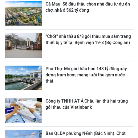
Cà Mau: Sẽ đấu thầu chọn nhà đầu tư dự án
chợ, nhà ở 562 tỷ đồng
"Chốt" nhà thầu 8/8 gói thầu mua sắm trang
thiết bị y tế tại Bệnh viện 19-8 (Bộ Công an)
Phú Thọ: Mở gói thầu hơn 143 tỷ đồng xây
dựng trạm bơm, mạng lưới thu gom nước
thải
Công ty ΤΝΗΗ ΑΤ Á Châu lần thứ hai trúng
gói thầu của Vietinbank
Ban QLDA phường Nếnh (Bắc Ninh): Chốt