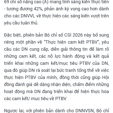
69 chỉ số nâng cao (A) mang tính sáng kiến thực tiễn
- tương đương 42%, phản ánh kỳ vọng cao hơn dành
cho các DNVVL về thực hiện các sáng kiến vượt trên
yêu cầu tuân thủ.
Đặc biệt, phiên bản Bộ chỉ số CSI 2026 này bổ sung
riêng một phần về “Thực hiện cam kết PTBV”, yêu
cầu các DN cung cấp, diễn giải thông tin để làm rõ
những cam kết, các nỗ lực hành động và kết quả
triển khai những cam kết/mục tiêu PTBV của DN,
qua đó giúp DN rà soát lại bức tranh tổng thể về việc
thực hiện PTBV của mình, đồng thời cũng giúp Hội
đồng đánh giá dễ dàng nhận diện, chấm điểm những
hoạt động mà DN đang triển khai để hiện thực hóa
các cam kết/ mục tiêu về PTBV.
Ngược lại, với phiên bản dành cho DNNVSN, Bộ chỉ