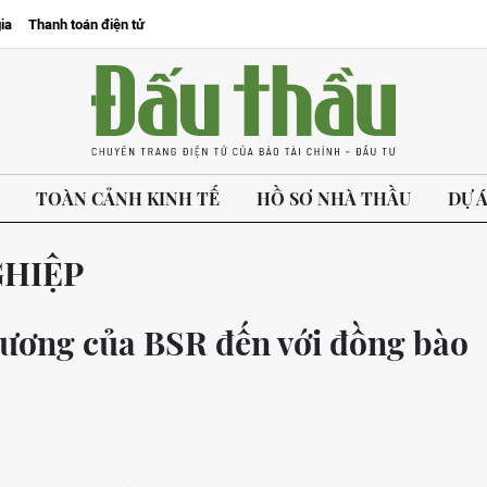
ia
Thanh toán điện tử
TOÀN CẢNH KINH TẾ
HỒ SƠ NHÀ THẦU
DỰ 
GHIỆP
hương của BSR đến với đồng bào