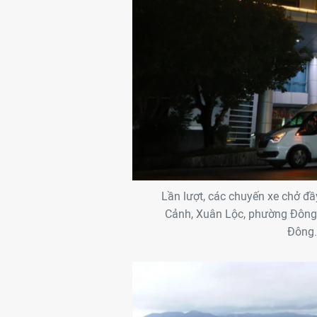
Lần lượt, các chuyến xe chở đ
Cảnh, Xuân Lộc, phường Đông 
Đông…