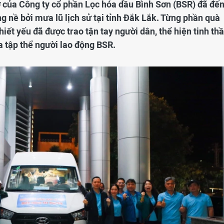
ợ của Công ty cổ phần Lọc hóa dầu Bình Sơn (BSR) đã đế
 nề bởi mưa lũ lịch sử tại tỉnh Đắk Lắk. Từng phần quà
ết yếu đã được trao tận tay người dân, thể hiện tinh th
ủa tập thể người lao động BSR.