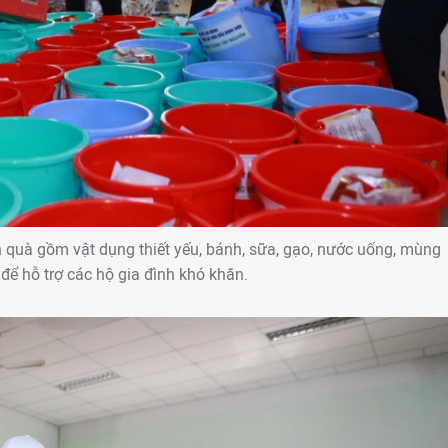
uà gồm vật dụng thiết yếu, bánh, sữa, gạo, nước uống, mùng
ể hỗ trợ các hộ gia đình khó khăn.