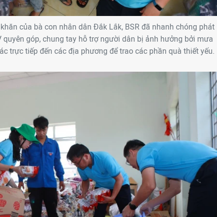
 khăn của bà con nhân dân Đắk Lắk, BSR đã nhanh chóng phát
 quyên góp, chung tay hỗ trợ người dân bị ảnh hưởng bởi mưa
ác trực tiếp đến các địa phương để trao các phần quà thiết yếu.