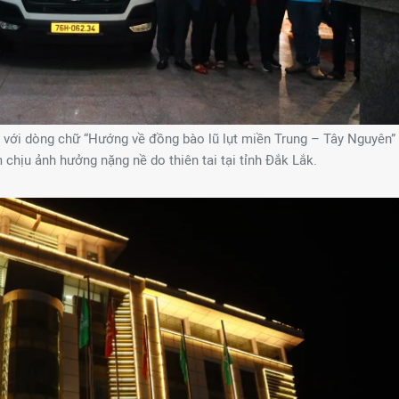
R với dòng chữ “Hướng về đồng bào lũ lụt miền Trung – Tây Nguyên”
 chịu ảnh hưởng nặng nề do thiên tai tại tỉnh Đắk Lắk.