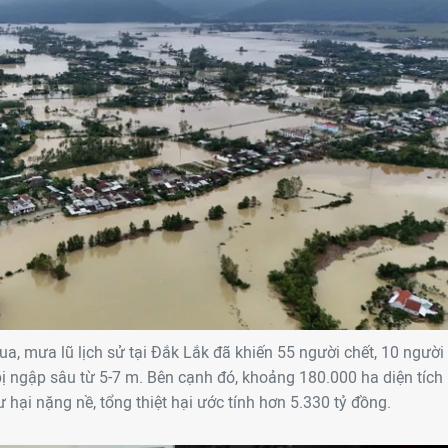
ua, mưa lũ lịch sử tại Đắk Lắk đã khiến 55 người chết, 10 người
ị ngập sâu từ 5-7 m. Bên cạnh đó, khoảng 180.000 ha diện tích
 hại nặng nề, tổng thiệt hại ước tính hơn 5.330 tỷ đồng.