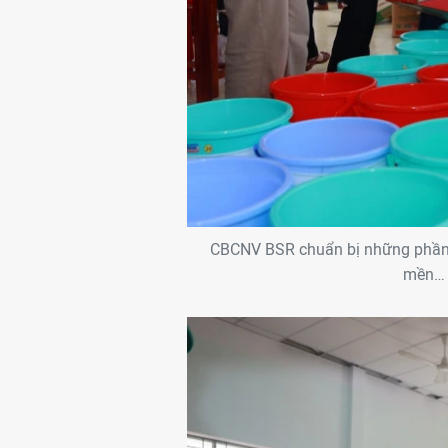
CBCNV BSR chuẩn bị những phần q
mền… đ