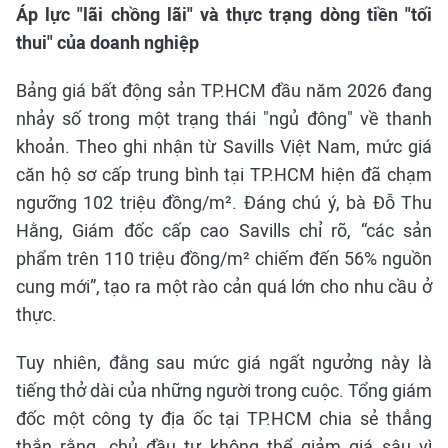
Áp lực "lãi chồng lãi" và thực trạng dòng tiền "tối
thui" của doanh nghiệp
Bảng giá bất động sản TP.HCM đầu năm 2026 đang
nhảy số trong một trạng thái "ngủ đông" về thanh
khoản. Theo ghi nhận từ Savills Việt Nam, mức giá
căn hộ sơ cấp trung bình tại TP.HCM hiện đã chạm
ngưỡng 102 triệu đồng/m². Đáng chú ý, bà Đỗ Thu
Hằng, Giám đốc cấp cao Savills chỉ rõ, “các sản
phẩm trên 110 triệu đồng/m² chiếm đến 56% nguồn
cung mới”, tạo ra một rào cản quá lớn cho nhu cầu ở
thực.
Tuy nhiên, đằng sau mức giá ngất ngưởng này là
tiếng thở dài của những người trong cuộc. Tổng giám
đốc một công ty địa ốc tại TP.HCM chia sẻ thẳng
thắn rằng, chủ đầu tư không thể giảm giá sâu vì