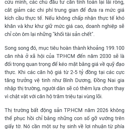
cứu mình, các chủ đầu tư cần tính toán lại lãi ròng,
cắt giảm các chi phí trung gian để đưa ra mức giá
kích cầu thực tế. Nếu không chấp nhận thực tế khó
khăn và khư khư giữ mức giá cao, doanh nghiệp sẽ
chỉ còn ôm lại những "khối tài sản chết".
Song song đó, mục tiêu hoàn thành khoảng 199.100
căn nhà ở xã hội của TP.HCM đến năm 2030 sẽ là
đối trọng quan trọng để kéo mặt bằng giá về quỹ đạo
thực. Khi các căn hộ giá từ 2-5 tỷ đồng tại các cực
tăng trưởng vệ tinh như Bình Dương, Đồng Nai gia
nhập thị trường, người dân sẽ có thêm lựa chọn thay
vì chật vật với căn hộ trăm triệu tại vùng lõi.
Thị trường bất động sản TP.HCM năm 2026 không
thể phục hồi chỉ bằng những con số gỡ vướng trên
giấy tờ. Nó cần một sự hy sinh về lợi nhuận từ phía