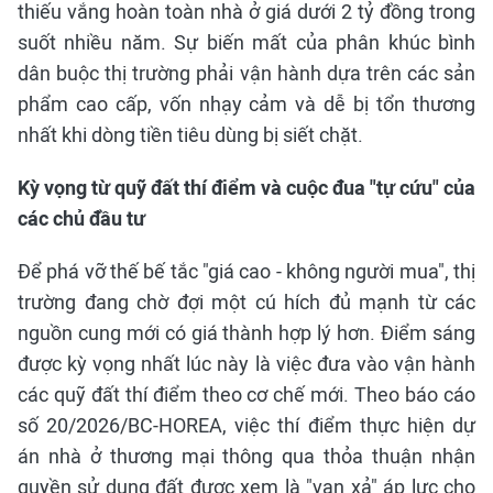
thiếu vắng hoàn toàn nhà ở giá dưới 2 tỷ đồng trong
suốt nhiều năm. Sự biến mất của phân khúc bình
dân buộc thị trường phải vận hành dựa trên các sản
phẩm cao cấp, vốn nhạy cảm và dễ bị tổn thương
nhất khi dòng tiền tiêu dùng bị siết chặt.
Kỳ vọng từ quỹ đất thí điểm và cuộc đua "tự cứu" của
các chủ đầu tư
Để phá vỡ thế bế tắc "giá cao - không người mua", thị
trường đang chờ đợi một cú hích đủ mạnh từ các
nguồn cung mới có giá thành hợp lý hơn. Điểm sáng
được kỳ vọng nhất lúc này là việc đưa vào vận hành
các quỹ đất thí điểm theo cơ chế mới. Theo báo cáo
số 20/2026/BC-HOREA, việc thí điểm thực hiện dự
án nhà ở thương mại thông qua thỏa thuận nhận
quyền sử dụng đất được xem là "van xả" áp lực cho