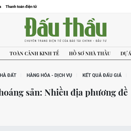
a
Thanh toán điện tử
TOÀN CẢNH KINH TẾ
HỒ SƠ NHÀ THẦU
DỰ 
HÀ ĐẤT
HÀNG HÓA - DỊCH VỤ
KẾT QUẢ ĐẤU GIÁ
khoáng sản: Nhiều địa phương đề