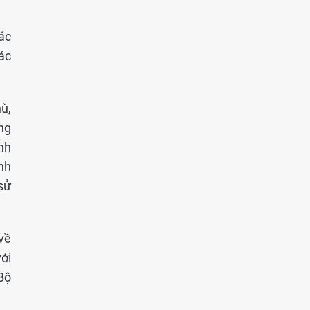
ác
ác
ù,
ng
ình
nh
sử
về
ới
 Bộ