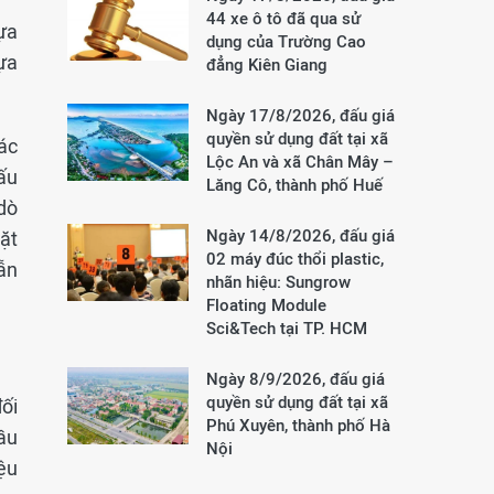
44 xe ô tô đã qua sử
ựa
dụng của Trường Cao
ựa
đẳng Kiên Giang
Ngày 17/8/2026, đấu giá
quyền sử dụng đất tại xã
ác
Lộc An và xã Chân Mây –
ấu
Lăng Cô, thành phố Huế
dò
Ngày 14/8/2026, đấu giá
ặt
02 máy đúc thổi plastic,
ẫn
nhãn hiệu: Sungrow
Floating Module
Sci&Tech tại TP. HCM
Ngày 8/9/2026, đấu giá
quyền sử dụng đất tại xã
ối
Phú Xuyên, thành phố Hà
ầu
Nội
iệu