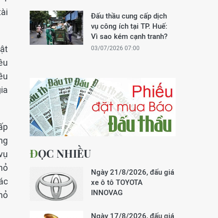
tài
Đấu thầu cung cấp dịch
vụ công ích tại TP. Huế:
Vì sao kém cạnh tranh?
uật
03/07/2026 07:00
êu
ều
ia
ấp
ng
ĐỌC NHIỀU
vụ
mỏ
Ngày 21/8/2026, đấu giá
ác
xe ô tô TOYOTA
INNOVAG
mỏ
Ngày 17/8/2026, đấu giá