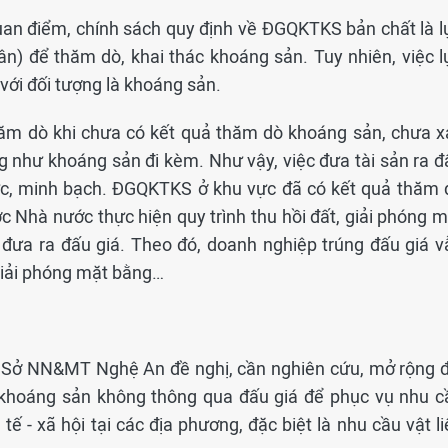
n điểm, chính sách quy định về ĐGQKTKS bản chất là l
ân) để thăm dò, khai thác khoáng sản. Tuy nhiên, việc l
với đối tượng là khoáng sản.
ăm dò khi chưa có kết quả thăm dò khoáng sản, chưa x
ng như khoáng sản đi kèm. Như vậy, việc đưa tài sản ra đ
ực, minh bạch. ĐGQKTKS ở khu vực đã có kết quả thăm 
Nhà nước thực hiện quy trình thu hồi đất, giải phóng m
 đưa ra đấu giá. Theo đó, doanh nghiệp trúng đấu giá v
 giải phóng mặt bằng…
i, Sở NN&MT Nghệ An đề nghị, cần nghiên cứu, mở rộng đ
 khoáng sản không thông qua đấu giá để phục vụ nhu c
 tế - xã hội tại các địa phương, đặc biệt là nhu cầu vật l