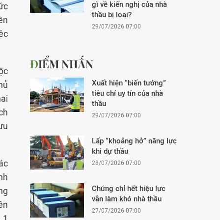
gì về kiến nghị của nhà
ức
thầu bị loại?
ền
29/07/2026 07:00
ệc
ĐIỂM NHẤN
ộc
Xuất hiện “biến tướng”
hủ
tiêu chí uy tín của nhà
ai
thầu
ch
29/07/2026 07:00
ưu
Lấp “khoảng hở” năng lực
khi dự thầu
ác
28/07/2026 07:00
ính
Chứng chỉ hết hiệu lực
ng
vẫn làm khó nhà thầu
yền
27/07/2026 07:00
 1