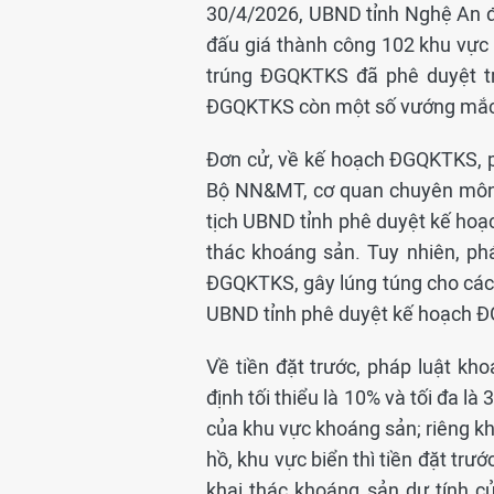
30/4/2026, UBND tỉnh Nghệ An 
đấu giá thành công 102 khu vực
trúng ĐGQKTKS đã phê duyệt tro
ĐGQKTKS còn một số vướng mắc, g
Đơn cử, về kế hoạch ĐGQKTKS, p
Bộ NN&MT, cơ quan chuyên môn 
tịch UBND tỉnh phê duyệt kế ho
thác khoáng sản. Tuy nhiên, ph
ĐGQKTKS, gây lúng túng cho cá
UBND tỉnh phê duyệt kế hoạch 
Về tiền đặt trước, pháp luật k
định tối thiểu là 10% và tối đa là
của khu vực khoáng sản; riêng kh
hồ, khu vực biển thì tiền đặt trướ
khai thác khoáng sản dự tính c