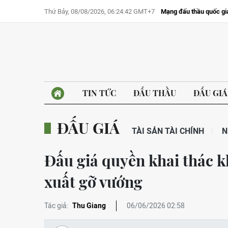
Thứ Bảy, 08/08/2026, 06:24:42 GMT+7
Mạng đấu thầu quốc gi
TIN TỨC
ĐẤU THẦU
ĐẤU GIÁ
ĐẤU GIÁ
TÀI SẢN TÀI CHÍNH
N
Đấu giá quyền khai thác 
xuất gỡ vướng
Tác giả:
Thu Giang
06/06/2026 02:58