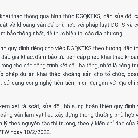
p khai thác thông qua hình thức ĐGQKTKS, cần sửa đổi c
 luật về khoáng sản để phù hợp với pháp luật ĐGTS và c
ảm bảo thống nhất, dễ thực hiện tại các địa phương.
nh quy định riêng cho việc ĐGQKTKS theo hướng đặc th
 đấu giá khác; đảm bảo ưu tiên cấp phép khai thác khoá
ường cho các công trình kết cấu hạ tầng, nhất là công tr
cấp phép dự án khai thác khoáng sản cho tổ chức, doa
 sử dụng công nghệ tiên tiến, hiện đại gắn với địa chỉ 
em xét rà soát, sửa đổi, bổ sung hoàn thiện quy định 
oáng sản làm vật liệu xây dựng thông thường phù hợp v
n lý theo nguyên tắc thị trường, theo ý kiến chỉ đạo của
NQ/TW ngày 10/2/2022.