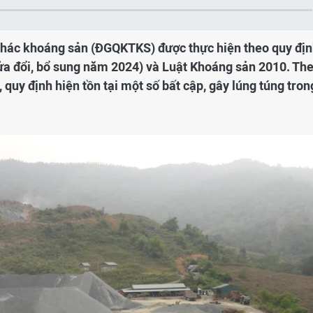
 thác khoáng sản (ĐGQKTKS) được thực hiện theo quy đị
sửa đổi, bổ sung năm 2024) và Luật Khoáng sản 2010. Th
quy định hiện tồn tại một số bất cập, gây lúng túng tron