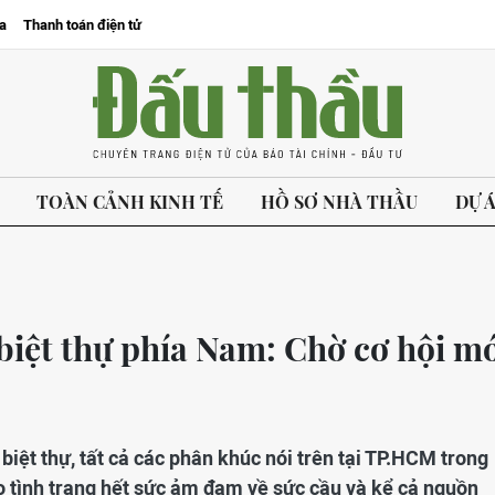
a
Thanh toán điện tử
TOÀN CẢNH KINH TẾ
HỒ SƠ NHÀ THẦU
DỰ 
 biệt thự phía Nam: Chờ cơ hội m
 biệt thự, tất cả các phân khúc nói trên tại TP.HCM trong
o tình trạng hết sức ảm đạm về sức cầu và kể cả nguồn