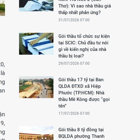
Thơ): Vì sao nhà thầu giá
thấp nhất phản ứng?
31/07/2026 07:00
Gói thầu tổ chức sự kiện
tại SCIC: Chủ đầu tư nói
gì về kiến nghị của nhà
thầu bị loại?
0,
29/07/2026 07:00
là
Gói thầu 17 tỷ tại Ban
ng
QLDA ĐTXD xã Hiệp
an
Phước (TP.HCM): Nhà
thầu Mê Kông được “gọi
tên”
ận
17/07/2026 07:00
9,
Gói thầu 8 tỷ đồng tại
ng
BQLDA phường Thanh