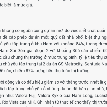
ặc biệt là mức giá.
ư không có nguồn cung dự án mới do việc siết chặt quản 
 đề cấp phép dự án mới; quỹ đất nhà phố, biệt thự ng
ủ yếu tập trung ở khu Nam với khoảng 84%, tương đươ
 Nam Sài Gòn giai đoạn 2 với khoảng 366 căn chiếm 6
cầu chung thị trường ở mức trung bình, tỷ lệ tiêu thụ c
hụ chủ yếu tập trung tại 2 dự án GS Metrocity, Senturia 
96 căn, chiếm 87% lượng tiêu thụ toàn thị trường.
ôi động và có dấu hiệu giảm so với tháng trước, nhất là g
dịch tập trung chủ yếu ở những dự án đã bàn giao nhà, 
iện như: Valora Fuji, Valora Kykio của Nam Long, Lucast
, Rio Vista của MIK. Ghi nhận từ thực tế cho thấy, thị trư