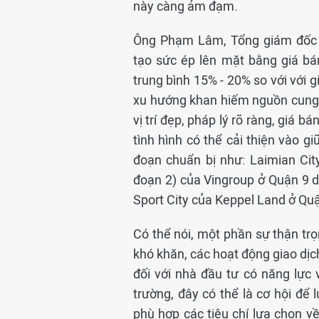
này càng ảm đạm.
Ông Phạm Lâm, Tổng giám đốc 
tạo sức ép lên mặt bằng giá b
trung bình 15% - 20% so với với g
xu hướng khan hiếm nguồn cung 
vị trí đẹp, pháp lý rõ ràng, giá 
tình hình có thể cải thiện vào g
đoạn chuẩn bị như: Laimian Cit
đoạn 2) của Vingroup ở Quận 9 d
Sport City của Keppel Land ở Qu
Có thể nói, một phần sự thận tr
khó khăn, các hoạt động giao dịch
đối với nhà đầu tư có năng lực 
trường, đây có thể là cơ hội để
phù hợp các tiêu chí lựa chọn về 