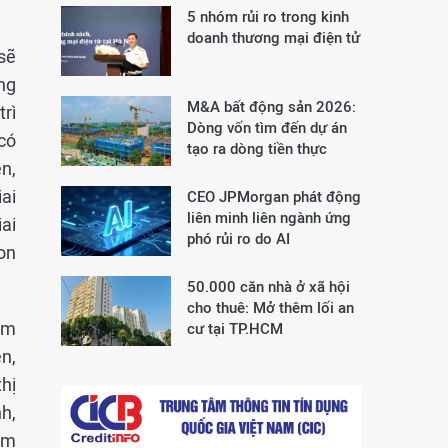
5 nhóm rủi ro trong kinh
doanh thương mại điện tử
sẽ
ng
M&A bất động sản 2026:
trì
Dòng vốn tìm đến dự án
có
tạo ra dòng tiền thực
ên,
ai
CEO JPMorgan phát động
liên minh liên ngành ứng
ai
phó rủi ro do AI
on
50.000 căn nhà ở xã hội
cho thuê: Mở thêm lối an
êm
cư tại TP.HCM
ên,
hị
h,
iềm