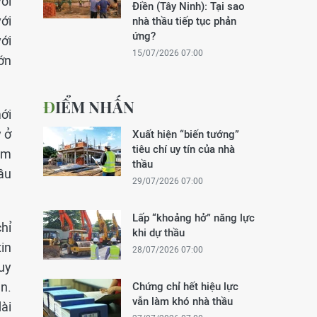
ới
Điền (Tây Ninh): Tại sao
ới
nhà thầu tiếp tục phản
ứng?
ới
15/07/2026 07:00
ớn
ĐIỂM NHẤN
ới
 ở
Xuất hiện “biến tướng”
tiêu chí uy tín của nhà
âm
thầu
ầu
29/07/2026 07:00
Lấp “khoảng hở” năng lực
hỉ
khi dự thầu
in
28/07/2026 07:00
uy
ắn.
Chứng chỉ hết hiệu lực
vẫn làm khó nhà thầu
ài