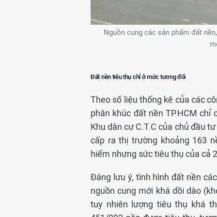
Nguồn cung các sản phẩm đất nền, 
mớ
Đất nền tiêu thụ chỉ ở mức tương đối
Theo số liệu thống kê của các cô
phân khúc đất nền TP.HCM chỉ c
Khu dân cư C.T.C của chủ đầu t
cấp ra thị trường khoảng 163 
hiếm nhưng sức tiêu thụ của cả 
Đáng lưu ý, tình hình đất nền c
nguồn cung mới khá dồi dào (kh
tuy nhiên lượng tiêu thụ khá 