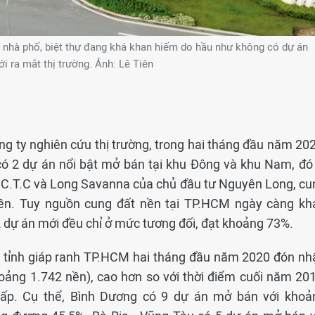
nhà phố, biệt thự đang khá khan hiếm do hầu như không có dự án
i ra mắt thị trường. Ảnh: Lê Tiên
ng ty nghiên cứu thị trường, trong hai tháng đầu năm 202
ó 2 dự án nổi bật mở bán tại khu Đông và khu Nam, đó 
ư C.T.C và Long Savanna của chủ đầu tư Nguyên Long, cu
nền. Tuy nguồn cung đất nền tại TP.HCM ngày càng kh
2 dự án mới đều chỉ ở mức tương đối, đạt khoảng 73%.
ác tỉnh giáp ranh TP.HCM hai tháng đầu năm 2020 đón nh
oảng 1.742 nền), cao hơn so với thời điểm cuối năm 201
thấp. Cụ thể, Bình Dương có 9 dự án mở bán với khoả