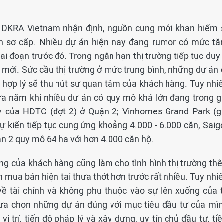
DKRA Vietnam nhận định, nguồn cung mới khan hiếm 
án sơ cấp. Nhiều dự án hiện nay đang rumor có mức tă
iai đoạn trước đó. Trong ngắn hạn thị trường tiếp tục duy 
mới. Sức cầu thị trường ở mức trung bình, những dự án 
bán hợp lý sẽ thu hút sự quan tâm của khách hàng. Tuy nhi
iữa năm khi nhiều dự án có quy mô khá lớn đang trong gi
y của HDTC (đợt 2) ở Quận 2; Vinhomes Grand Park (gi
ự kiến tiếp tục cung ứng khoảng 4.000 - 6.000 căn, Saig
ận 2 quy mô 64 ha với hơn 4.000 căn hộ.
ọng của khách hàng cũng làm cho tình hình thị trường th
 mua bán hiện tại thưa thớt hơn trước rất nhiều. Tuy nhi
về tài chính và không phụ thuộc vào sự lên xuống của t
 lựa chọn những dự án đúng với mục tiêu đầu tư của mìn
vị trí, tiến độ pháp lý và xây dựng, uy tín chủ đầu tư, t