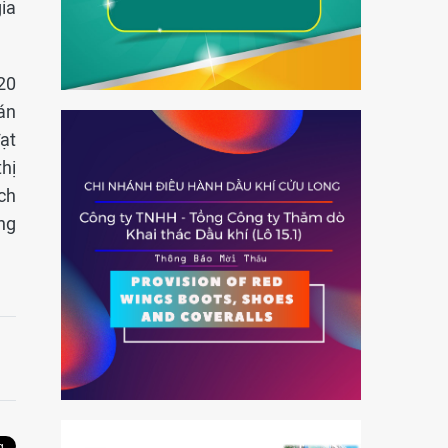
ia
20
án
đạt
thị
ch
ng