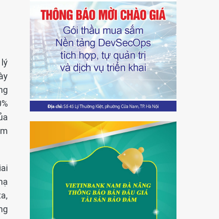
lý
ày
ng
0%
ủa
Nam
iai
hạ
a,
ờng