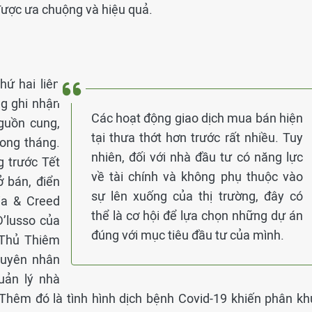
được ưa chuộng và hiệu quả.
hứ hai liên
ng ghi nhận
Các hoạt động giao dịch mua bán hiện
guồn cung,
tại thưa thớt hơn trước rất nhiều. Tuy
rong tháng.
nhiên, đối với nhà đầu tư có năng lực
 trước Tết
về tài chính và không phụ thuộc vào
ở bán, điển
sự lên xuống của thị trường, đây có
ia & Creed
thể là cơ hội để lựa chọn những dự án
’lusso của
đúng với mục tiêu đầu tư của mình.
 Thủ Thiêm
guyên nhân
uản lý nhà
 Thêm đó là tình hình dịch bệnh Covid-19 khiến phân kh