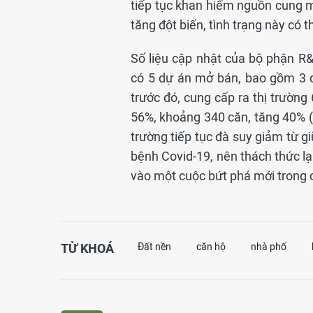
tiếp tục khan hiếm nguồn cung mớ
tăng đột biến, tình trạng này có 
Số liệu cập nhật của bộ phận R
có 5 dự án mở bán, bao gồm 3 d
trước đó, cung cấp ra thị trường
56%, khoảng 340 căn, tăng 40% (24
trường tiếp tục đà suy giảm từ g
bệnh Covid-19, nên thách thức lạ
vào một cuộc bứt phá mới trong c
TỪ KHOÁ
Đất nền
căn hộ
nhà phố