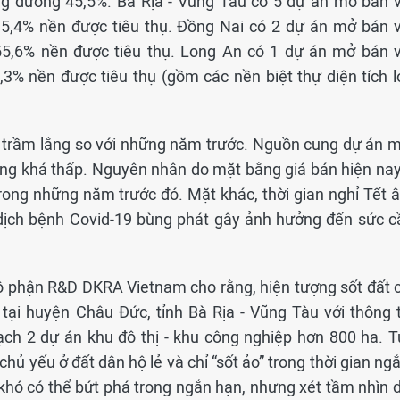
ng đương 45,5%. Bà Rịa - Vũng Tàu có 5 dự án mở bán v
5,4% nền được tiêu thụ. Đồng Nai có 2 dự án mở bán v
5,6% nền được tiêu thụ. Long An có 1 dự án mở bán v
3% nền được tiêu thụ (gồm các nền biệt thự diện tích l
á trầm lắng so với những năm trước. Nguồn cung dự án m
ờng khá thấp. Nguyên nhân do mặt bằng giá bán hiện nay
rong những năm trước đó. Mặt khác, thời gian nghỉ Tết 
nh dịch bệnh Covid-19 bùng phát gây ảnh hưởng đến sức c
phận R&D DKRA Vietnam cho rằng, hiện tượng sốt đất c
 tại huyện Châu Đức, tỉnh Bà Rịa - Vũng Tàu với thông t
ạch 2 dự án khu đô thị - khu công nghiệp hơn 800 ha. T
chủ yếu ở đất dân hộ lẻ và chỉ “sốt ảo” trong thời gian ng
hó có thể bứt phá trong ngắn hạn, nhưng xét tầm nhìn d