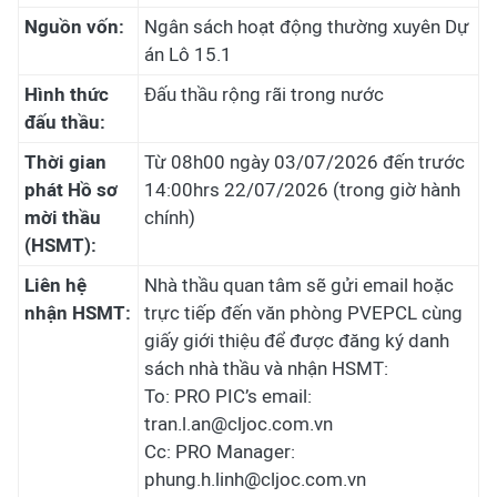
Nguồn vốn:
Ngân sách hoạt động thường xuyên Dự
án Lô 15.1
Hình thức
Đấu thầu rộng rãi trong nước
đấu thầu:
Thời gian
Từ 08h00 ngày 03/07/2026 đến trước
phát Hồ sơ
14:00hrs 22/07/2026 (trong giờ hành
mời thầu
chính)
(HSMT):
Liên hệ
Nhà thầu quan tâm sẽ gửi email hoặc
nhận HSMT:
trực tiếp đến văn phòng PVEPCL cùng
giấy giới thiệu để được đăng ký danh
sách nhà thầu và nhận HSMT:
To: PRO PIC’s email:
tran.l.an@cljoc.com.vn
Cc: PRO Manager:
phung.h.linh@cljoc.com.vn