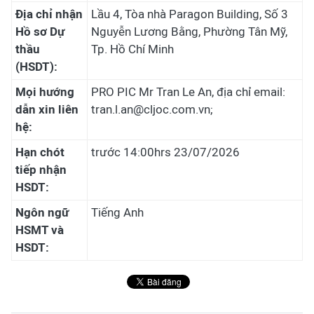
Địa chỉ nhận
Lầu 4, Tòa nhà Paragon Building, Số 3
Hồ sơ Dự
Nguyễn Lương Bằng, Phường Tân Mỹ,
thầu
Tp. Hồ Chí Minh
(HSDT):
Mọi hướng
PRO PIC Mr Tran Le An, địa chỉ email:
dẫn xin liên
tran.l.an@cljoc.com.vn;
hệ:
Hạn chót
trước 14:00hrs 23/07/2026
tiếp nhận
HSDT:
Ngôn ngữ
Tiếng Anh
HSMT và
HSDT: