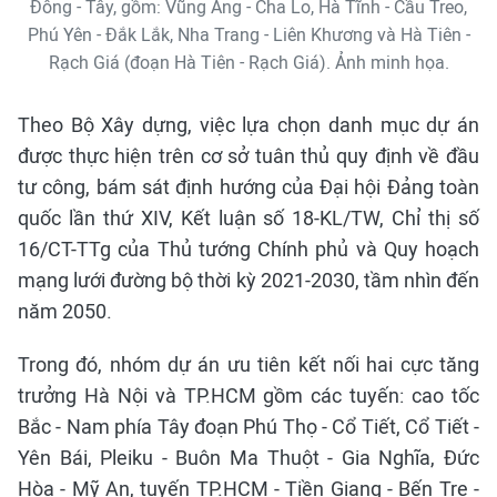
Đông - Tây, gồm: Vũng Áng - Cha Lo, Hà Tĩnh - Cầu Treo,
Phú Yên - Đắk Lắk, Nha Trang - Liên Khương và Hà Tiên -
Rạch Giá (đoạn Hà Tiên - Rạch Giá). Ảnh minh họa.
Theo Bộ Xây dựng, việc lựa chọn danh mục dự án
được thực hiện trên cơ sở tuân thủ quy định về đầu
tư công, bám sát định hướng của Đại hội Đảng toàn
quốc lần thứ XIV, Kết luận số 18-KL/TW, Chỉ thị số
16/CT-TTg của Thủ tướng Chính phủ và Quy hoạch
mạng lưới đường bộ thời kỳ 2021-2030, tầm nhìn đến
năm 2050.
Trong đó, nhóm dự án ưu tiên kết nối hai cực tăng
trưởng Hà Nội và TP.HCM gồm các tuyến: cao tốc
Bắc - Nam phía Tây đoạn Phú Thọ - Cổ Tiết, Cổ Tiết -
Yên Bái, Pleiku - Buôn Ma Thuột - Gia Nghĩa, Đức
Hòa - Mỹ An, tuyến TP.HCM - Tiền Giang - Bến Tre -