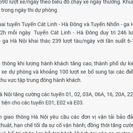
590 lượt xe/ngày theo biểu đồ chạy xe ngày thường. Khu
ì trong ngày thi dự phòng.
, hai tuyến Tuyến Cát Linh - Hà Đông và Tuyến Nhổn - ga 
2h mỗi ngày. Tuyến Cát Linh - Hà Đông duy trì 246 lư
- ga Hà Nội khai thác 239 lượt tàu/ngày với tần suất 6-
o thông khi lượng hành khách tăng cao, thành phố dự ki
2 xe dự phòng và khoảng 100 lượt xe bổ sung tại các đi
khu vực tập trung đông hành khách.
à Nội tăng cường các tuyến 01, 02, 03A, 06A, 16, 20A, 22
tiện cho các tuyến E01, E02 và E03.
h giao thông Hà Nội yêu cầu các đơn vị vận tải bảo đ
thuật, hạn chế tối đa sự cố vận hành; đồng thời tăng cườ