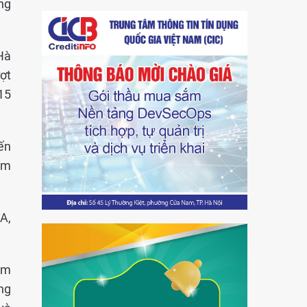
ng
Hà
ợt
15
ến
ểm
A,
ảm
ng