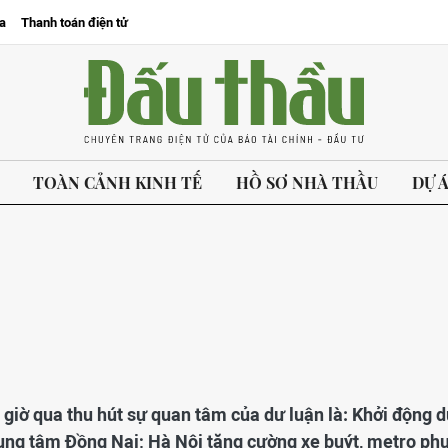
a
Thanh toán điện tử
TOÀN CẢNH KINH TẾ
HỒ SƠ NHÀ THẦU
DỰ 
4 giờ qua thu hút sự quan tâm của dư luận là: Khởi động 
trung tâm Đồng Nai; Hà Nội tăng cường xe buýt, metro ph