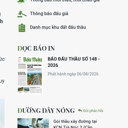
g
Thông báo đấu giá
nh
Danh mục khu đất đấu thầu
ĐỌC BÁO IN
ức
BÁO ĐẤU THẦU SỐ 148 -
2026
Phát hành ngày 06/08/2026
uy
ĐƯỜNG DÂY NÓNG
Gửi phản hồi
Gói thầu xây đường tại
KCN Trà Nóc 2 (Cần