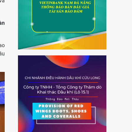
và
àn
ao
ầu