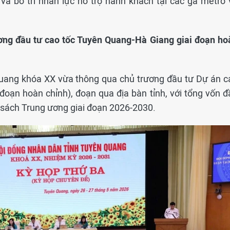
và bố trí nhân lực hỗ trợ hành khách tại các ga metro 
ơng đầu tư cao tốc Tuyên Quang-Hà Giang giai đoạn ho
uang khóa XX vừa thông qua chủ trương đầu tư Dự án c
đoạn hoàn chỉnh), đoạn qua địa bàn tỉnh, với tổng vốn đ
 sách Trung ương giai đoạn 2026-2030.