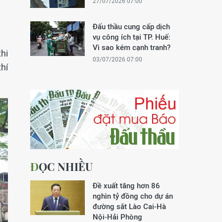
27/07/2026 07:00
Đấu thầu cung cấp dịch
vụ công ích tại TP. Huế:
Vì sao kém cạnh tranh?
hi
03/07/2026 07:00
hí
ĐỌC NHIỀU
Đề xuất tăng hơn 86
nghìn tỷ đồng cho dự án
đường sắt Lào Cai-Hà
Nội-Hải Phòng