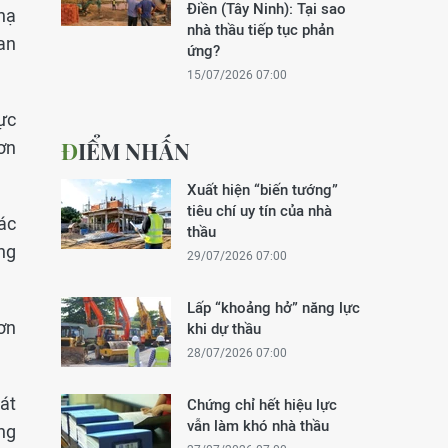
Điền (Tây Ninh): Tại sao
 hạ
nhà thầu tiếp tục phản
an
ứng?
15/07/2026 07:00
vực
ĐIỂM NHẤN
ơn
Xuất hiện “biến tướng”
tiêu chí uy tín của nhà
ác
thầu
ng
29/07/2026 07:00
Lấp “khoảng hở” năng lực
ơn
khi dự thầu
28/07/2026 07:00
át
Chứng chỉ hết hiệu lực
vẫn làm khó nhà thầu
ng