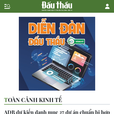
TOÀN CẢNH KINH TẾ
ADB dự kiến danh mục 27 dự án chuẩn bị hợp