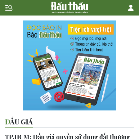
ĐẤU GIÁ
TP.HCM: Đấu giá quyền sử dụng đất thương