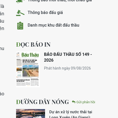
là
Thông báo đấu giá
án
ầu
Danh mục khu đất đấu thầu
ên
ĐỌC BÁO IN
Khu
BÁO ĐẤU THẦU SỐ 149 -
2026
Phát hành ngày 09/08/2026
ào
ĐƯỜNG DÂY NÓNG
Gửi phản hồi
Dự án xử lý nước thải tại
Long Xuyên (An Giang):