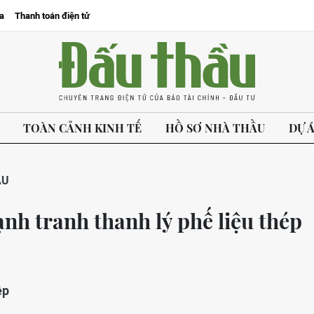
a
Thanh toán điện tử
TOÀN CẢNH KINH TẾ
HỒ SƠ NHÀ THẦU
DỰ 
ẦU
nh tranh thanh lý phế liệu thép
ệp