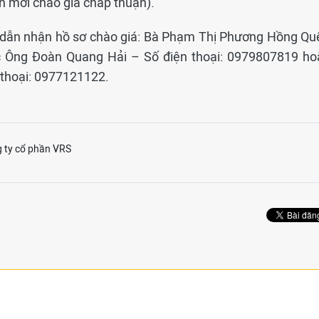
n mời chào giá chấp thuận).
 dẫn nhận hồ sơ chào giá: Bà Phạm Thị Phương Hồng Quế
c Ông Đoàn Quang Hải – Số điện thoại: 0979807819 ho
thoại: 0977121122.
 ty cổ phần VRS