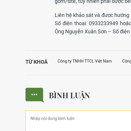
gom/site, tuy nhiên phải được bê
Liên hệ khảo sát và được hướng
Số điện thoại: 0933233949 hoặ
Ông Nguyễn Xuân Sơn – Số điện 
TỪ KHOÁ
Công ty TNHH TTCL Việt Nam
Công
BÌNH LUẬN