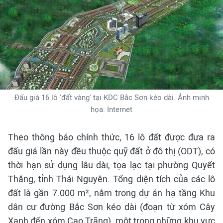
Đấu giá 16 lô 'đất vàng' tại KDC Bắc Sơn kéo dài. Ảnh minh
họa: Internet
Theo thông báo chính thức, 16 lô đất được đưa ra
đấu giá lần này đều thuộc quỹ đất ở đô thị (ODT), có
thời hạn sử dụng lâu dài, tọa lạc tại phường Quyết
Thắng, tỉnh Thái Nguyên. Tổng diện tích của các lô
đất là gần 7.000 m², nằm trong dự án hạ tầng Khu
dân cư đường Bắc Sơn kéo dài (đoạn từ xóm Cây
Xanh đến xóm Cao Trãng), một trong những khu vực