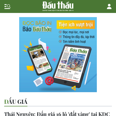
ĐẤU GIÁ
Thái Nguyên: Đấu giá 16 lô 'đất vàng' tại KDC