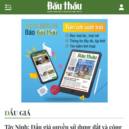
ĐẤU GIÁ
Tây Ninh: Đấu giá quyền sử dụng đất và công