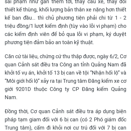
sai phạm như gắn thêm tời, thay cầu xe, thay đổi
thiết kế thùng, khối lượng bản thân xe nặng hơn thiết
kế ban đầu… thì chủ phương tiện phải chi từ 1 - 2
triệu đồng/1 lượt kiểm định (tùy vào lỗi vi phạm) cho
các kiểm định viên để bỏ qua lỗi vi phạm, ký duyệt
phương tiện đảm bảo an toàn kỹ thuật.
Căn cứ tài liệu, chứng cứ thu thập được, ngày 6/2, Cơ
quan Cảnh sát điều tra Công an tỉnh Quảng Nam đã
khởi tố vụ án, khởi tố 13 bị can về tội “Nhận hối lộ” và
“Môi giới hối lộ” xảy ra tại Trung tâm Đăng kiểm xe cơ
giới 9201D thuộc Công ty CP Đăng kiểm Quảng
Nam.
Đồng thời, Cơ quan Cảnh sát điều tra áp dụng biện
pháp tạm giam đối với 6 bị can (có 2 Phó giám đốc
Trung tâm), cấm đi khỏi nơi cư trú đối với 7 bị can