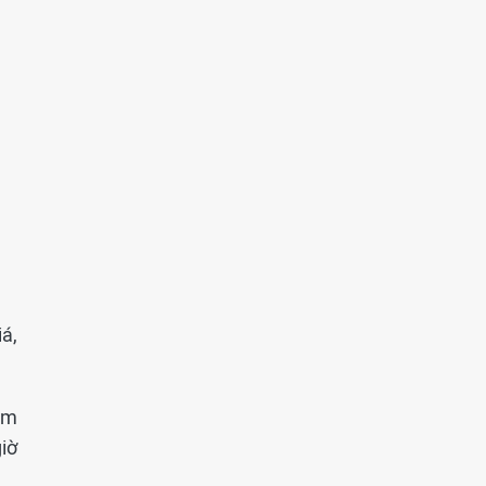
á,
am
iờ