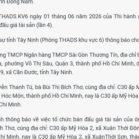
anh Đông Nam.
THADS.KV6 ngày 01 tháng 06 năm 2026 của Thi hành 
ấu giá tài sản (lần 4).
sự tỉnh Tây Ninh (Phòng THADS khu vực 6) thông báo cho
àng TMCP Ngân hàng TMCP Sài Gòn Thương Tín, địa chỉ t
a, phường Võ Thị Sáu, Quận 3, thành phố Hồ Chí Minh, đ
p 9, xã Cần Đước, tỉnh Tây Ninh.
ễn Thanh Tú, bà Bùi Thị Bích Thơ, cùng địa chỉ: C30 ấp 
 Hóc Môn, thành phố Hồ Chí Minh, nay là C30 ấp Mỹ Hòa 
Chí Minh.
nh thông báo về việc tổ chức bán đấu giá tài sản của ô
h Thơ, cùng địa chỉ: C30 ấp Mỹ Hòa 2, xã Xuân Thới Đôn
í Minh, nay là C30 ấp Mỹ Hòa 2, xã XuânThới Sơn, thà