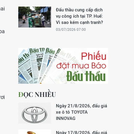
hai
Đấu thầu cung cấp dịch
vụ công ích tại TP. Huế:
Vì sao kém cạnh tranh?
03/07/2026 07:00
ba
ĐỌC NHIỀU
ươi
Ngày 21/8/2026, đấu giá
xe ô tô TOYOTA
INNOVAG
Ngày 17/8/2026, đấu giá