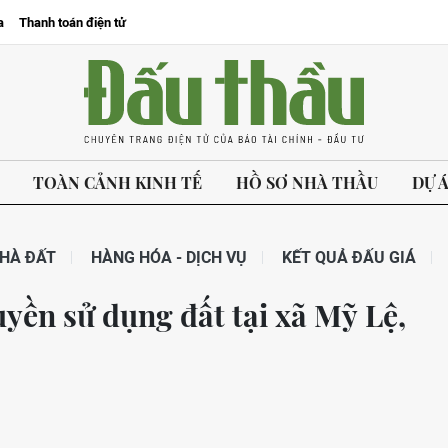
a
Thanh toán điện tử
TOÀN CẢNH KINH TẾ
HỒ SƠ NHÀ THẦU
DỰ 
HÀ ĐẤT
HÀNG HÓA - DỊCH VỤ
KẾT QUẢ ĐẤU GIÁ
uyền sử dụng đất tại xã Mỹ Lệ,