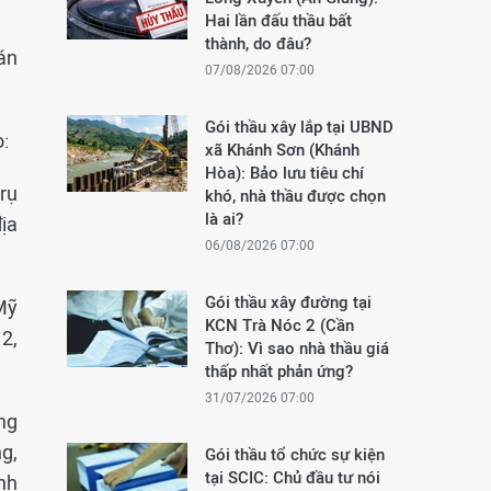
Hai lần đấu thầu bất
thành, do đâu?
án
07/08/2026 07:00
Gói thầu xây lắp tại UBND
:
xã Khánh Sơn (Khánh
Hòa): Bảo lưu tiêu chí
rụ
khó, nhà thầu được chọn
là ai?
ịa
06/08/2026 07:00
Gói thầu xây đường tại
Mỹ
KCN Trà Nóc 2 (Cần
2,
Thơ): Vì sao nhà thầu giá
thấp nhất phản ứng?
31/07/2026 07:00
ng
g,
Gói thầu tổ chức sự kiện
tại SCIC: Chủ đầu tư nói
nh