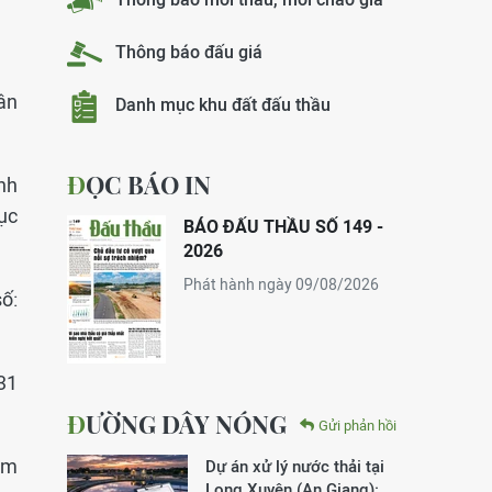
Thông báo đấu giá
ân
Danh mục khu đất đấu thầu
ĐỌC BÁO IN
nh
ục
BÁO ĐẤU THẦU SỐ 149 -
2026
Phát hành ngày 09/08/2026
ố:
31
ĐƯỜNG DÂY NÓNG
Gửi phản hồi
ăm
Dự án xử lý nước thải tại
Long Xuyên (An Giang):