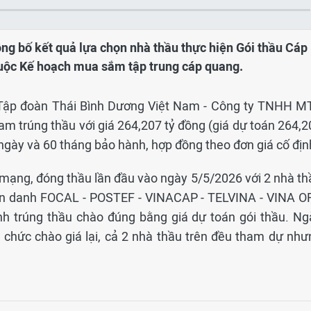
ông bố kết quả lựa chọn nhà thầu thực hiện Gói thầu Cáp
uộc Kế hoạch mua sắm tập trung cáp quang.
 Tập đoàn Thái Bình Dương Việt Nam - Công ty TNHH M
m trúng thầu với giá 264,207 tỷ đồng (giá dự toán 264,2
5 ngày và 60 tháng bảo hành, hợp đồng theo đơn giá cố địn
 mạng, đóng thầu lần đầu vào ngày 5/5/2026 với 2 nhà th
iên danh FOCAL - POSTEF - VINACAP - TELVINA - VINA O
anh trúng thầu chào đúng bằng giá dự toán gói thầu. Ng
 chức chào giá lại, cả 2 nhà thầu trên đều tham dự như