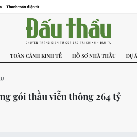
a
Thanh toán điện tử
TOÀN CẢNH KINH TẾ
HỒ SƠ NHÀ THẦU
DỰ 
ẦU
ng gói thầu viễn thông 264 tỷ