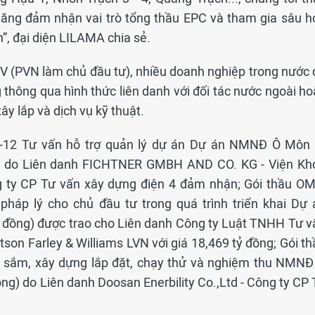
năng đảm nhận vai trò tổng thầu EPC và tham gia sâu h
n”, đại diện LILAMA chia sẻ.
V (PVN làm chủ đầu tư), nhiều doanh nghiệp trong nước 
 thông qua hình thức liên danh với đối tác nước ngoài ho
y lắp và dịch vụ kỹ thuật.
12 Tư vấn hỗ trợ quản lý dự án Dự án NMNĐ Ô Môn 
ng do Liên danh FICHTNER GMBH AND CO. KG - Viện Kh
 ty CP Tư vấn xây dựng điện 4 đảm nhận; Gói thầu OM
pháp lý cho chủ đầu tư trong quá trình triển khai Dự 
 đồng) được trao cho Liên danh Công ty Luật TNHH Tư v
on Farley & Williams LVN với giá 18,469 tỷ đồng; Gói th
sắm, xây dựng lắp đặt, chạy thử và nghiệm thu NMNĐ
ng) do Liên danh Doosan Enerbility Co.,Ltd - Công ty CP 