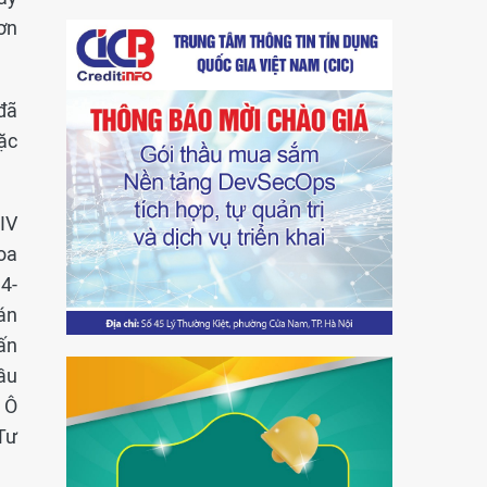
ơn
đã
ặc
IV
oa
4-
án
ấn
ầu
 Ô
Tư