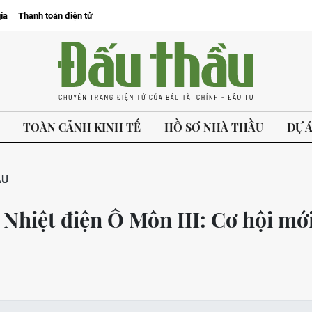
ia
Thanh toán điện tử
TOÀN CẢNH KINH TẾ
HỒ SƠ NHÀ THẦU
DỰ 
ẦU
Nhiệt điện Ô Môn III: Cơ hội mớ