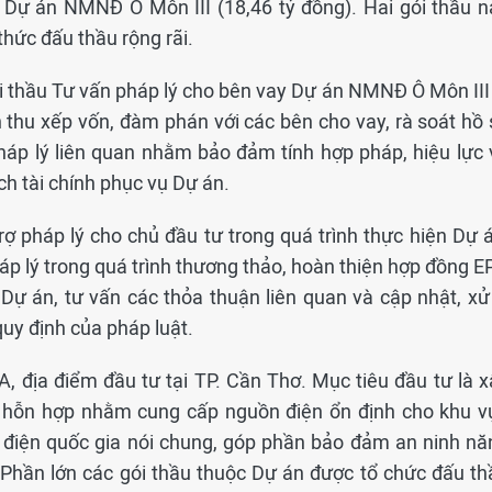
n Dự án NMNĐ Ô Môn III (18,46 tỷ đồng). Hai gói thầu n
thức đấu thầu rộng rãi.
i thầu Tư vấn pháp lý cho bên vay Dự án NMNĐ Ô Môn III 
h thu xếp vốn, đàm phán với các bên cho vay, rà soát hồ 
pháp lý liên quan nhằm bảo đảm tính hợp pháp, hiệu lực 
ch tài chính phục vụ Dự án.
trợ pháp lý cho chủ đầu tư trong quá trình thực hiện Dự 
áp lý trong quá trình thương thảo, hoàn thiện hợp đồng E
 Dự án, tư vấn các thỏa thuận liên quan và cập nhật, xử 
quy định của pháp luật.
 địa điểm đầu tư tại TP. Cần Thơ. Mục tiêu đầu tư là x
h hỗn hợp nhằm cung cấp nguồn điện ổn định cho khu v
 điện quốc gia nói chung, góp phần bảo đảm an ninh nă
 Phần lớn các gói thầu thuộc Dự án được tổ chức đấu th