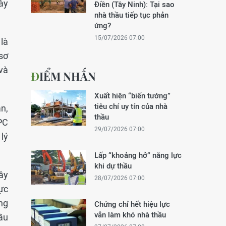
ày
Điền (Tây Ninh): Tại sao
nhà thầu tiếp tục phản
ứng?
15/07/2026 07:00
là
sơ
và
ĐIỂM NHẤN
Xuất hiện “biến tướng”
tiêu chí uy tín của nhà
án,
thầu
PC
29/07/2026 07:00
lý
Lấp “khoảng hở” năng lực
khi dự thầu
ây
28/07/2026 07:00
ực
ng
Chứng chỉ hết hiệu lực
vẫn làm khó nhà thầu
ầu