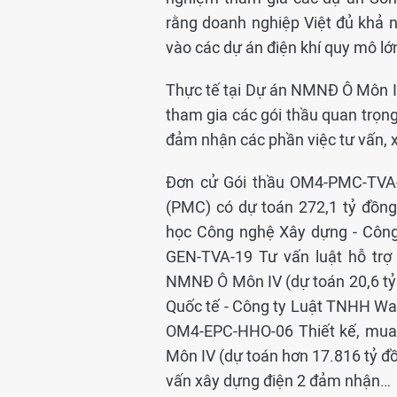
rằng doanh nghiệp Việt đủ khả 
vào các dự án điện khí quy mô lớ
Thực tế tại Dự án NMNĐ Ô Môn I
tham gia các gói thầu quan trọng
đảm nhận các phần việc tư vấn, xâ
Đơn cử Gói thầu OM4-PMC-TVA-
(PMC) có dự toán 272,1 tỷ đồ
học Công nghệ Xây dựng - Công
GEN-TVA-19 Tư vấn luật hỗ trợ 
NMNĐ Ô Môn IV (dự toán 20,6 tỷ
Quốc tế - Công ty Luật TNHH Wats
OM4-EPC-HHO-06 Thiết kế, mua 
Môn IV (dự toán hơn 17.816 tỷ đồ
vấn xây dựng điện 2 đảm nhận…