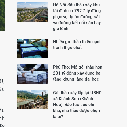
Hà Nội đấu thầu xây khu
tái định cư 792,7 tỷ đồng
phục vụ dự án đường sắt
và đường kết nối sân bay
gia Bình
Nhiều gói thầu thiếu cạnh
tranh thực chất
Phú Thọ: Mở gói thầu hơn
231 tỷ đồng xây dựng hạ
tầng khung làng đại học
át,
hầu
Gói thầu xây lắp tại UBND
xã Khánh Sơn (Khánh
Hòa): Bảo lưu tiêu chí
ều
khó, nhà thầu được chọn
là ai?
nh
ấy