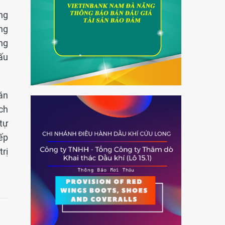
ng
ng
ông
ấu
án
ích
tự
ếp
trị