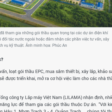
ã tham gia những gói thầu quan trọng tại các dự án điện khí
i đối tác nước ngoài hoặc đảm nhận các phần việc tư vấn, xây
ịch vụ kỹ thuật. Ảnh minh họa: Phúc An
c?
ấn, loạt gói thầu EPC, mua sắm thiết bị, xây lắp, khảo s
 sẽ được triển khai, mở ra cơ hội việc làm cho các nhà t
n Tổng công ty Lắp máy Việt Nam (LILAMA) nhận định, nhi
năng lực để tham gia các gói thầu thuộc Dự án. “Với ki
 Hậu 1, Nhơn Trạch 3 - 4, Quảng Trạch..., chúng tôi th