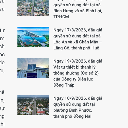
vụ
quyền sử dụng đất tại xã
vụ
Bình Hưng và xã Bình Lợi,
TP.HCM
tự
Ngày 17/8/2026, đấu giá
quyền sử dụng đất tại xã
ệm
Lộc An và xã Chân Mây –
ách
Lăng Cô, thành phố Huế
ợc
Ngày 19/8/2026, đấu giá
 do
Vật tư thiết bị thanh lý
u,
thông thường (Cơ sở 2)
của Công ty Điện lực
Đồng Tháp
hề
Ngày 10/9/2026, đấu giá
n,
quyền sử dụng đất tại
sự
phường Bình Phước,
ng
thành phố Đồng Nai
hị