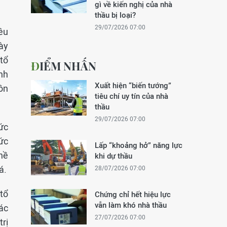
gì về kiến nghị của nhà
thầu bị loại?
29/07/2026 07:00
êu
ày
tổ
ĐIỂM NHẤN
nh
Xuất hiện “biến tướng”
ôn
tiêu chí uy tín của nhà
thầu
29/07/2026 07:00
ức
ức
Lấp “khoảng hở” năng lực
hề
khi dự thầu
á.
28/07/2026 07:00
tổ
Chứng chỉ hết hiệu lực
vẫn làm khó nhà thầu
ác
27/07/2026 07:00
trị