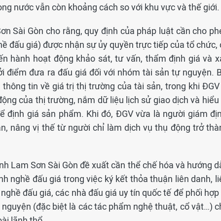
ng nước vẫn còn khoảng cách so với khu vực và thế giới.
ơn Sài Gòn cho rằng, quy định của pháp luật cần cho ph
 đấu giá) được nhận sự ủy quyền trực tiếp của tổ chức, 
iến hành hoạt động khảo sát, tư vấn, thẩm định giá và x
hởi điểm đưa ra đấu giá đối với nhóm tài sản tự nguyện. 
thông tin về giá trị thị trường của tài sản, trong khi ĐGV
ộng của thị trường, nắm dữ liệu lịch sử giao dịch và hiểu
ể định giá sản phẩm. Khi đó, ĐGV vừa là người giám địn
n, nâng vị thế từ người chỉ làm dịch vụ thụ động trở thà
anh Lam Sơn Sài Gòn đề xuất cần thể chế hóa và hướng d
h nghề đấu giá trong việc ký kết thỏa thuận liên danh, l
 nghề đấu giá, các nhà đấu giá uy tín quốc tế để phối hợp
ự nguyện (đặc biệt là các tác phẩm nghệ thuật, cổ vật…) 
oài lãnh thổ…