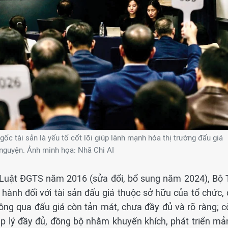
ốc tài sản là yếu tố cốt lõi giúp lành mạnh hóa thị trường đấu giá
 nguyện. Ảnh minh họa: Nhã Chi AI
 Luật ĐGTS năm 2016 (sửa đổi, bổ sung năm 2024), Bộ 
 hành đối với tài sản đấu giá thuộc sở hữu của tổ chức, 
ông qua đấu giá còn tản mát, chưa đầy đủ và rõ ràng; c
áp lý đầy đủ, đồng bộ nhằm khuyến khích, phát triển mả