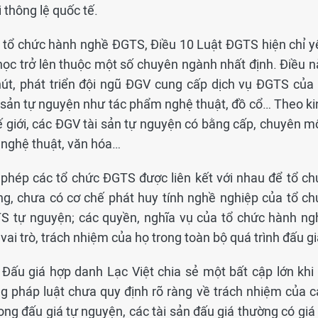
 thông lệ quốc tế.
à tổ chức hành nghề ĐGTS, Điều 10 Luật ĐGTS hiện chỉ y
học trở lên thuộc một số chuyên ngành nhất định. Điều n
hút, phát triển đội ngũ ĐGV cung cấp dịch vụ ĐGTS của 
i sản tự nguyện như tác phẩm nghệ thuật, đồ cổ… Theo ki
ế giới, các ĐGV tài sản tự nguyện có bằng cấp, chuyên m
 nghệ thuật, văn hóa…
 phép các tổ chức ĐGTS được liên kết với nhau để tổ ch
g, chưa có cơ chế phát huy tính nghề nghiệp của tổ ch
S tự nguyện; các quyền, nghĩa vụ của tổ chức hành ng
i trò, trách nhiệm của họ trong toàn bộ quá trình đấu gi
 Đấu giá hợp danh Lạc Việt chia sẻ một bất cập lớn khi 
g pháp luật chưa quy định rõ ràng về trách nhiệm của c
ong đấu giá tự nguyện, các tài sản đấu giá thường có giá 