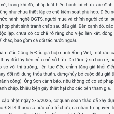
xứ; trong khi đó, pháp luật hiện hành lại chưa xác định 
cũng như chưa thiết lập cơ chế kiểm soát phù hợp. Điều n
 chức hành nghề ĐGTS, người mua và chính người có tài s
g hợp phát sinh tranh chấp sau đấu giá. Bên cạnh đó, các
c lập, chưa có cơ chế rõ ràng cho việc liên kết, đồng 
ể khác, bao gồm cả đối tác nước ngoài.
ám đốc Công ty Đấu giá hợp danh Rồng Việt, một rào c
thay đổi tùy tiện của chủ sở hữu. Do tâm lý sợ bán rẻ, b
 so với thị trường, liên tục điều chỉnh tăng giá khởi đi
ay đổi nội dung thỏa thuận, dừng/hủy bỏ cuộc đấu giá (
thành công). Ông Sơn cảnh báo, nếu không có cơ sở pháp 
ranh chấp, khiếu kiện gây thiệt hại cho các bên tham gia.
) cập nhật ngày 2/6/2026, cơ quan soạn thảo đã xây dự
 tục ĐGTS thuộc sở hữu của tổ chức, cá nhân tự nguyện l