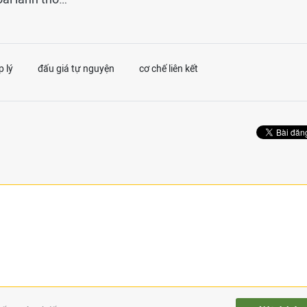
 lý
đấu giá tự nguyện
cơ chế liên kết