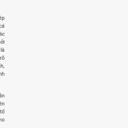
ép
cá
ác
Bởi
 là
 rõ
h,
nh
ẫn
iên
 tổ
cho