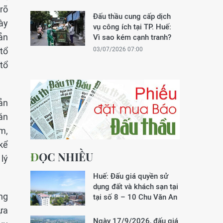
rõ
Đấu thầu cung cấp dịch
ày
vụ công ích tại TP. Huế:
ản
Vì sao kém cạnh tranh?
 tổ
03/07/2026 07:00
tổ
ản
án
ểm,
kể
ĐỌC NHIỀU
lý
Huế: Đấu giá quyền sử
dụng đất và khách sạn tại
ng
tại số 8 – 10 Chu Văn An
ựa
Ngày 17/9/2026, đấu giá