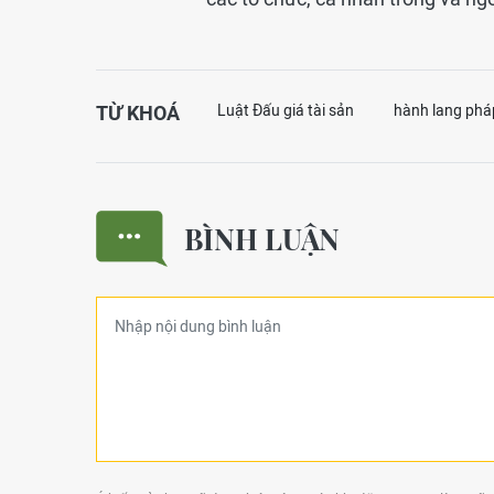
TỪ KHOÁ
Luật Đấu giá tài sản
hành lang pháp
BÌNH LUẬN