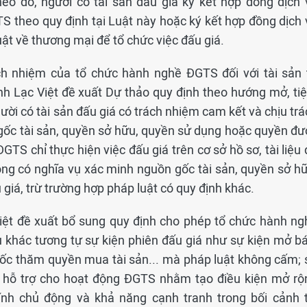
eo đó, người có tài sản đấu giá ký kết hợp đồng dịch 
 theo quy định tại Luật này hoặc ký kết hợp đồng dịch 
uật về thương mại để tổ chức việc đấu giá.
ch nhiệm của tổ chức hành nghề ĐGTS đối với tài sản 
nh Lạc Việt đề xuất Dự thảo quy định theo hướng mở, ti
ười có tài sản đấu giá có trách nhiệm cam kết và chịu tr
gốc tài sản, quyền sở hữu, quyền sử dụng hoặc quyền đư
TS chỉ thực hiện việc đấu giá trên cơ sở hồ sơ, tài liệu
ông có nghĩa vụ xác minh nguồn gốc tài sản, quyền sở hữ
 giá, trừ trường hợp pháp luật có quy định khác.
iệt đề xuất bổ sung quy định cho phép tổ chức hành ng
 khác tương tự sự kiện phiên đấu giá như sự kiện mở bá
 bốc thăm quyền mua tài sản... mà pháp luật không cấm; 
c hỗ trợ cho hoạt động ĐGTS nhằm tạo điều kiện mở rộ
ính chủ động và khả năng cạnh tranh trong bối cảnh t