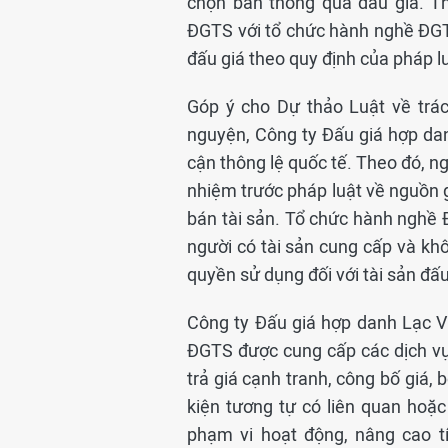
chọn bán thông qua đấu giá. Th
ĐGTS với tổ chức hành nghề ĐGTS
đấu giá theo quy định của pháp l
Góp ý cho Dự thảo Luật về trá
nguyện, Công ty Đấu giá hợp da
cận thông lệ quốc tế. Theo đó, ng
nhiệm trước pháp luật về nguồn 
bán tài sản. Tổ chức hành nghề ĐG
người có tài sản cung cấp và kh
quyền sử dụng đối với tài sản đấu
Công ty Đấu giá hợp danh Lạc V
ĐGTS được cung cấp các dịch vụ
trả giá cạnh tranh, công bố giá,
kiện tương tự có liên quan hoặ
phạm vi hoạt động, nâng cao t