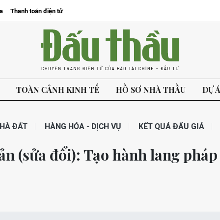
a
Thanh toán điện tử
TOÀN CẢNH KINH TẾ
HỒ SƠ NHÀ THẦU
DỰ 
HÀ ĐẤT
HÀNG HÓA - DỊCH VỤ
KẾT QUẢ ĐẤU GIÁ
ản (sửa đổi): Tạo hành lang pháp