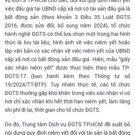
vụ ĐGTS TP.HCM cho biết, đối với quy định niêm yết
việc đấu giá tại UBND cấp xã nơi có tài sản đấu giá là
bất động sản (theo khoản 3 Điều 35 Luật ĐGTS
2016, được sửa đổi, bổ sung năm 2024), tổ chức
hành nghề ĐGTS có thể lựa chọn một trong hai hình
thức là lưu tài liệu, hình ảnh về việc niêm yết hoặc
lập văn bản có xác nhận về việc niêm yết của UBND
cấp xã nơi có bất động sản đấu giá. Hiện, mẫu “giấy
xác nhận niêm yết” được thực hiện theo mẫu TP-
ĐGTS-17 (ban hành kèm theo Thông tư số
19/2024/TT-BTP). Tuy nhiên thực tế, các tổ chức
ĐGTS thường gặp khó khăn trong việc xác nhận vì có
nơi chỉ xác nhận khi hết thời hạn niêm yết, làm tăng
chi phí đi lại, thời gian cho tổ chức ĐGTS.
Do đó, Trung tâm Dịch vụ ĐGTS TP.HCM đề xuất bỏ
nội dung quy định niêm yết đối với tài sản là bất động