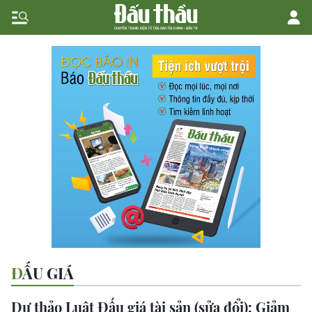
ĐẤU GIÁ
Dự thảo Luật Đấu giá tài sản (sửa đổi): Giảm