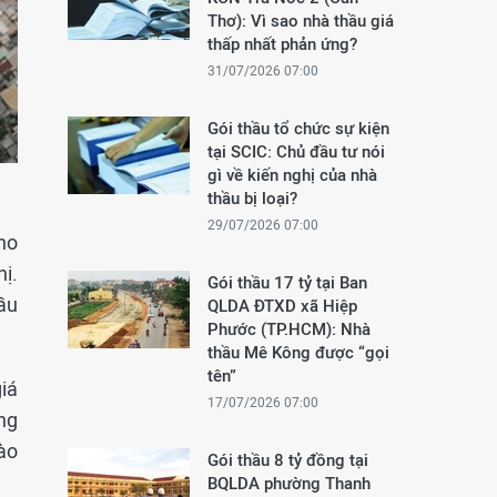
Thơ): Vì sao nhà thầu giá
thấp nhất phản ứng?
31/07/2026 07:00
Gói thầu tổ chức sự kiện
tại SCIC: Chủ đầu tư nói
gì về kiến nghị của nhà
thầu bị loại?
29/07/2026 07:00
ho
ị.
Gói thầu 17 tỷ tại Ban
ầu
QLDA ĐTXD xã Hiệp
Phước (TP.HCM): Nhà
thầu Mê Kông được “gọi
tên”
iá
17/07/2026 07:00
ng
ào
Gói thầu 8 tỷ đồng tại
BQLDA phường Thanh