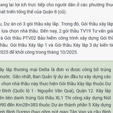
ng lại lợi ích trực tiếp cho người dân ở các phường thu
t triển tổng thể của Quận 8 (cũ).
 Dự án có 3 gói thầu xây lắp. Trong đó, Gói thầu xây lắp
c lựa chọn nhà thầu. Đến nay, 2 gói thầu TV19 Tư vấn gi
 và Gói thầu PTV02 Bảo hiểm công trình xây dựng Gói th
ầu. Gói thầu Xây lắp 1 và Gói thầu Xây lắp 3 dự kiến ti
2025 để khởi công trong tháng 10/2025.
ây lắp thương mại Delta là đơn vị được công bố trúng
ả nước. Gần nhất, Ban Quản lý dự án đầu tư xây dựng các
 chọn nhà thầu này thực hiện Gói thầu Xây lắp thuộc Dự
 Đình (Quốc lộ 1 - Nguyễn Văn Quá), Quận 12. Xây lắp
ên liên danh trúng Gói thầu XL1 Thi công xây dựng Nút
990 đến Km28+383 thuộc Dự án thành phần 5 Xây dựng
ỉnh Bình Dương (bao gồm nút giao Tân Vạn và cầu Bình