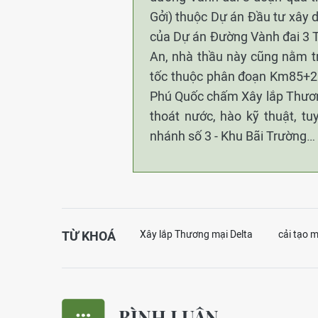
Gởi) thuộc Dự án Đầu tư xây 
của Dự án Đường Vành đai 3 
An, nhà thầu này cũng nằm tr
tốc thuộc phân đoạn Km85+20
Phú Quốc chấm Xây lắp Thương
thoát nước, hào kỹ thuật, t
nhánh số 3 - Khu Bãi Trường…
TỪ KHOÁ
Xây lắp Thương mại Delta
cải tạo 
BÌNH LUẬN