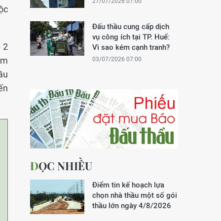
27/07/2026 07:00
ộc
Đấu thầu cung cấp dịch
vụ công ích tại TP. Huế:
 2
Vì sao kém cạnh tranh?
ám
03/07/2026 07:00
ầu
ến
ĐỌC NHIỀU
Điểm tin kế hoạch lựa
chọn nhà thầu một số gói
thầu lớn ngày 4/8/2026