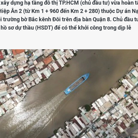
 xây dựng hạ tầng đô thị TP.HCM (chủ đầu tư) vừa hoàn t
Hiệp Ân 2 (từ Km 1 + 960 đến Km 2 + 280) thuộc Dự án N
ôi trường bờ Bắc kênh Đôi trên địa bàn Quận 8. Chủ đầu t
hồ sơ dự thầu (HSDT) để có thể khởi công trong dịp lễ