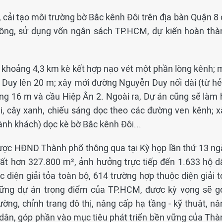
 cải tạo môi trường bờ Bắc kênh Đôi trên địa bàn Quận 8 
đồng, sử dụng vốn ngân sách TP.HCM, dự kiến hoàn thà
g khoảng 4,3 km kè kết hợp nạo vét một phần lòng kênh; 
Duy lên 20 m; xây mới đường Nguyễn Duy nối dài (từ h
ng 16 m và cầu Hiệp Ân 2. Ngoài ra, Dự án cũng sẽ làm 
i, cây xanh, chiếu sáng dọc theo các đường ven kênh; x
hành khách) dọc kè bờ Bắc kênh Đôi...
ợc HĐND Thành phố thông qua tại Kỳ họp lần thứ 13 ng
 đất hơn 327.800 m², ảnh hưởng trực tiếp đến 1.633 hộ d
c diện giải tỏa toàn bộ, 614 trường hợp thuộc diện giải 
hững dự án trọng điểm của TP.HCM, được kỳ vọng sẽ g
ường, chỉnh trang đô thị, nâng cấp hạ tầng - kỹ thuật, n
 dân, góp phần vào mục tiêu phát triển bền vững của Thà