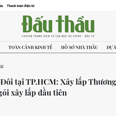
ia
Thanh toán điện tử
TOÀN CẢNH KINH TẾ
HỒ SƠ NHÀ THẦU
DỰ 
ẦU
h Đôi tại TP.HCM: Xây lắp Thươn
ói xây lắp đầu tiên