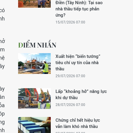
Điền (Tây Ninh): Tại sao
nhà thầu tiếp tục phản
có
ứng?
nh
15/07/2026 07:00
mở
ĐIỂM NHẤN
ẻm
Xuất hiện “biến tướng”
hệ
tiêu chí uy tín của nhà
ây
thầu
29/07/2026 07:00
ày
Lấp “khoảng hở” năng lực
ân
khi dự thầu
tỏa
28/07/2026 07:00
óp
Chứng chỉ hết hiệu lực
âng
vẫn làm khó nhà thầu
nh