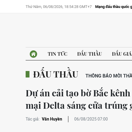
Thứ Năm, 06/08/2026, 18:54:28 GMT+7
Mạng đấu thầu quốc g
TIN TỨC
ĐẤU THẦU
ĐẤU GIÁ
ĐẤU THẦU
THÔNG BÁO MỜI TH
Dự án cải tạo bờ Bắc kên
mại Delta sáng cửa trúng g
Tác giả:
Văn Huyền
06/08/2025 07:00