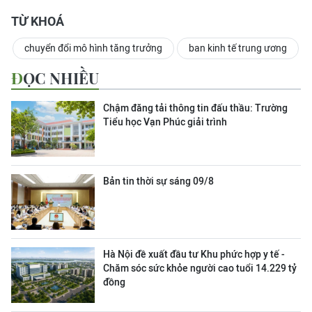
TỪ KHOÁ
chuyển đổi mô hình tăng trưởng
ban kinh tế trung ương
ĐỌC NHIỀU
Chậm đăng tải thông tin đấu thầu: Trường
Tiểu học Vạn Phúc giải trình
Bản tin thời sự sáng 09/8
Hà Nội đề xuất đầu tư Khu phức hợp y tế -
Chăm sóc sức khỏe người cao tuổi 14.229 tỷ
đồng