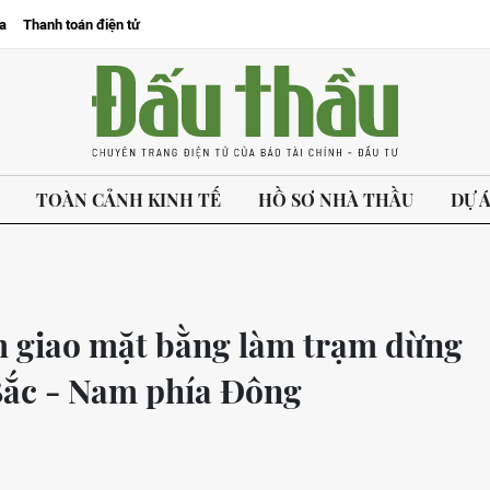
a
Thanh toán điện tử
TOÀN CẢNH KINH TẾ
HỒ SƠ NHÀ THẦU
DỰ 
m giao mặt bằng làm trạm dừng
 Bắc - Nam phía Đông