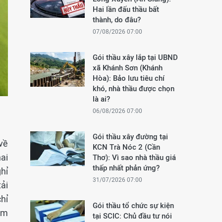
Hai lần đấu thầu bất
thành, do đâu?
07/08/2026 07:00
Gói thầu xây lắp tại UBND
xã Khánh Sơn (Khánh
Hòa): Bảo lưu tiêu chí
khó, nhà thầu được chọn
là ai?
06/08/2026 07:00
Gói thầu xây đường tại
về
KCN Trà Nóc 2 (Cần
ai
Thơ): Vì sao nhà thầu giá
thấp nhất phản ứng?
hỉ
31/07/2026 07:00
ải
hỉ
Gói thầu tổ chức sự kiện
ảm
tại SCIC: Chủ đầu tư nói