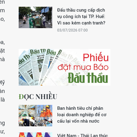
ên
ạm
Đấu thầu cung cấp dịch
vụ công ích tại TP. Huế:
o,
Vì sao kém cạnh tranh?
03/07/2026 07:00
a,
ặt
hà
Mỹ
àn
ĐỌC NHIỀU
 là
Ban hành tiêu chí phân
loại doanh nghiệp để cơ
cấu lại vốn nhà nước
ng
ư,
Việt Nam - Thái Lan thúc