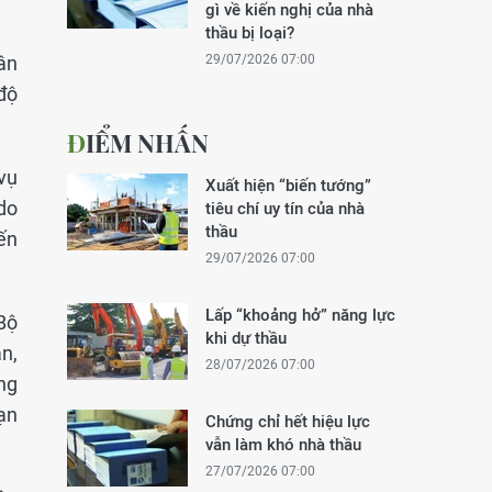
gì về kiến nghị của nhà
thầu bị loại?
ân
29/07/2026 07:00
độ
ĐIỂM NHẤN
vụ
Xuất hiện “biến tướng”
do
tiêu chí uy tín của nhà
thầu
ến
29/07/2026 07:00
Lấp “khoảng hở” năng lực
Bộ
khi dự thầu
n,
28/07/2026 07:00
ng
ạn
Chứng chỉ hết hiệu lực
vẫn làm khó nhà thầu
27/07/2026 07:00