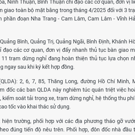
, Ninh Thuận, Bình Thuận chỉ đạo các cơ quan, đơn vị li
 giao toàn bộ mặt bằng trong tháng 4/2025 đối với 3 tr
nh phần đoạn Nha Trang - Cam Lâm, Cam Lâm - Vĩnh Hả
 Quảng Bình, Quảng Trị, Quảng Ngãi, Bình Định, Khánh Hò
hỉ đạo các cơ quan, đơn vị đẩy nhanh thủ tục bàn giao m
i 11 trạm dừng nghỉ đang hoàn thiện thủ tục lựa chọn n
ông ngay sau khi ký kết hợp đồng.
(QLDA): 2, 6, 7, 85, Thăng Long, đường Hồ Chí Minh, 
m đốc các ban QLDA này nghiêm túc quán triệt việc ho
kiểm soát tải trọng xe, trạm dừng nghỉ, hệ thống thu phí
ao tốc vào khai thác sử dụng.
hiện trường, phối hợp với các địa phương tháo gỡ vướ
o đúng tiến độ nêu trên. Phối hợp, đôn đốc nhà đầu t