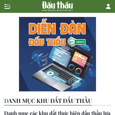
DANH MỤC KHU ĐẤT ĐẤU THẦU
Danh mục các khu đất thực hiện đấu thầu lựa