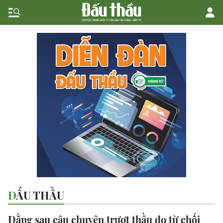
ĐẤU THẦU
Đằng sau câu chuyện trượt thầu do từ chối