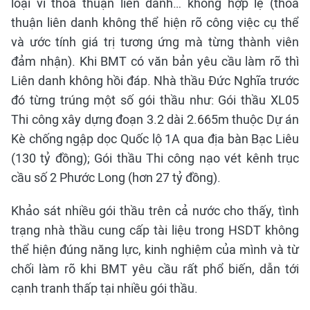
loại vì thỏa thuận liên danh… không hợp lệ (thỏa
thuận liên danh không thể hiện rõ công việc cụ thể
và ước tính giá trị tương ứng mà từng thành viên
đảm nhận). Khi BMT có văn bản yêu cầu làm rõ thì
Liên danh không hồi đáp. Nhà thầu Đức Nghĩa trước
đó từng trúng một số gói thầu như: Gói thầu XL05
Thi công xây dựng đoạn 3.2 dài 2.665m thuộc Dự án
Kè chống ngập dọc Quốc lộ 1A qua địa bàn Bạc Liêu
(130 tỷ đồng); Gói thầu Thi công nạo vét kênh trục
cầu số 2 Phước Long (hơn 27 tỷ đồng).
Khảo sát nhiều gói thầu trên cả nước cho thấy, tình
trạng nhà thầu cung cấp tài liệu trong HSDT không
thể hiện đúng năng lực, kinh nghiệm của mình và từ
chối làm rõ khi BMT yêu cầu rất phổ biến, dẫn tới
cạnh tranh thấp tại nhiều gói thầu.