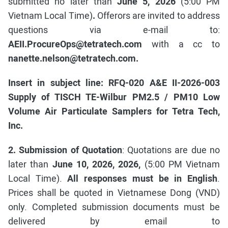
submitted no later than
June 5, 2026
(5:00 PM
Vietnam Local Time)
.
Offerors are invited to address
questions via e-mail to:
AEII.ProcureOps@tetratech.com
with a cc to
nanette.nelson@tetratech.com.
Insert in subject line: RFQ-020 A&E II-2026-003
Supply of TISCH TE-Wilbur PM2.5 / PM10 Low
Volume Air Particulate Samplers for Tetra Tech,
Inc
.
2. Submission of Quotation
: Quotations are due no
later than
June 10, 2026, 2026,
(5:00 PM Vietnam
Local Time).
All responses must be in English
.
Prices shall be quoted in Vietnamese Dong (VND)
only. Completed submission documents must be
delivered by email to