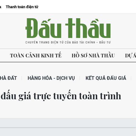
a
Thanh toán điện tử
TOÀN CẢNH KINH TẾ
HỒ SƠ NHÀ THẦU
DỰ 
HÀ ĐẤT
HÀNG HÓA - DỊCH VỤ
KẾT QUẢ ĐẤU GIÁ
ấu giá trực tuyến toàn trình