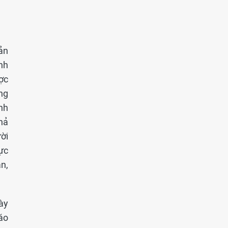
ản
ành
ợc
ng
nh
hả
ười
ực
n,
ày
áo