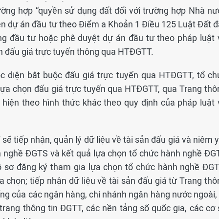
ường hợp “quyền sử dụng đất đối với trường hợp Nhà nư
iện dự án đầu tư theo Điểm a Khoản 1 Điều 125 Luật Đất đ
ng đầu tư hoặc phê duyệt dự án đầu tư theo pháp luật 
ện đấu giá trực tuyến thông qua HTĐGTT.
ộc diện bắt buộc đấu giá trực tuyến qua HTĐGTT, tổ ch
 lựa chọn đấu giá trực tuyến qua HTĐGTT, qua Trang thô
c hiện theo hình thức khác theo quy định của pháp luật 
ẽ tiếp nhận, quản lý dữ liệu về tài sản đấu giá và niêm 
h nghề ĐGTS và kết quả lựa chọn tổ chức hành nghề ĐG
 hồ sơ đăng ký tham gia lựa chọn tổ chức hành nghề ĐGT
a chọn; tiếp nhận dữ liệu về tài sản đấu giá từ Trang th
thống của các ngân hàng, chi nhánh ngân hàng nước ngoài,
trang thông tin ĐGTT, các nền tảng số quốc gia, các cơ 