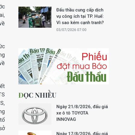
ớc
Đấu thầu cung cấp dịch
ai,
vụ công ích tại TP. Huế:
Vì sao kém cạnh tranh?
về
03/07/2026 07:00
ức
ng
về
yết
ĐỌC NHIỀU
TS
S,
Ngày 21/8/2026, đấu giá
ông
xe ô tô TOYOTA
 tổ
INNOVAG
sở
Ngày 17/8/2026, đấu giá