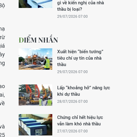
gì về kiến nghị của nhà
 Bộ
thầu bị loại?
29/07/2026 07:00
hạ
trừ
ĐIỂM NHẤN
giá
Xuất hiện “biến tướng”
này
tiêu chí uy tín của nhà
ng
thầu
29/07/2026 07:00
ao
Lấp “khoảng hở” năng lực
i,
khi dự thầu
28/07/2026 07:00
về
Chứng chỉ hết hiệu lực
vẫn làm khó nhà thầu
và
27/07/2026 07:00
25