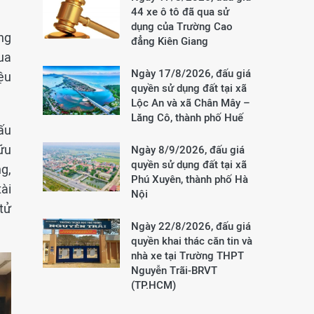
44 xe ô tô đã qua sử
dụng của Trường Cao
ng
đẳng Kiên Giang
ua
Ngày 17/8/2026, đấu giá
iệu
quyền sử dụng đất tại xã
Lộc An và xã Chân Mây –
Lăng Cô, thành phố Huế
ấu
ữu
Ngày 8/9/2026, đấu giá
quyền sử dụng đất tại xã
g,
Phú Xuyên, thành phố Hà
ài
Nội
tử
Ngày 22/8/2026, đấu giá
quyền khai thác căn tin và
nhà xe tại Trường THPT
Nguyễn Trãi-BRVT
(TP.HCM)