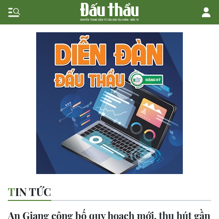
TIN TỨC
An Giang công bố quy hoạch mới, thu hút gần