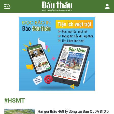
#HSMT
Hai gói thầu 468 tỷ đồng tại Ban QLDA ĐTXD