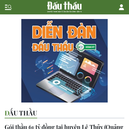
ĐẤU THẦU
Gói thầu 61 tỷ đồng tại huyện Lệ Thủy (Quảng