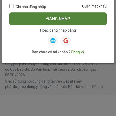
tử
Quên mật khẩu
Ghi nhớ đăng nhập
Mua bản tin điện tử
Đăng ký diễn đàn
ĐĂNG NHẬP
Hoặc đăng nhập bằng
Tổng biên tập
: Phạm Văn Hoành
Phó Tổng biên tập
:
Ngô Chí Tùng
,
Lê Trọng Minh
,
Nguyễn Văn Hồng
Bạn chưa có tài khoản ?
Đăng ký
© Bản quyền thuộc Báo Tài chính - Đầu tư
Giấy phép mở chuyên trang của Báo điện tử số 02/GP-BC
do Cục Báo chí, Bộ Văn hóa, Thể thao và Du lịch cấp ngày
08/01/2026
Việc sử dụng nội dung đăng tải trên website này
phải được sự đồng ý bằng văn bản của Báo Tài chính - Đầu tư