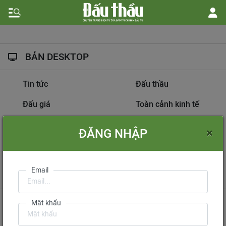
BẢN DESKTOP
Tin tức
Đấu thầu
Đấu giá
Toàn cảnh kinh tế
Hồ sơ nhà thầu
Dự án đầu tư
×
ĐĂNG NHẬP
Thông tin doanh nghiệp
Diễn đàn đấu thầu
Information on
Email
International Tendering
Gửi phản hồi
Liên hệ quảng cáo
Mật khẩu
Liên hệ đặt báo
Mua báo in phiên bản điện