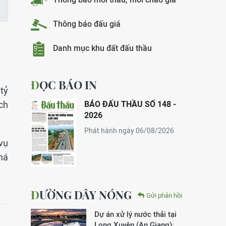
Thông báo đấu giá
Danh mục khu đất đấu thầu
ĐỌC BÁO IN
tỷ
ch
BÁO ĐẤU THẦU SỐ 148 -
2026
Phát hành ngày 06/08/2026
vụ
phá
ĐƯỜNG DÂY NÓNG
Gửi phản hồi
Dự án xử lý nước thải tại
Long Xuyên (An Giang):