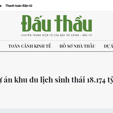
a
Thanh toán điện tử
TOÀN CẢNH KINH TẾ
HỒ SƠ NHÀ THẦU
DỰ 
n khu du lịch sinh thái 18.174 t