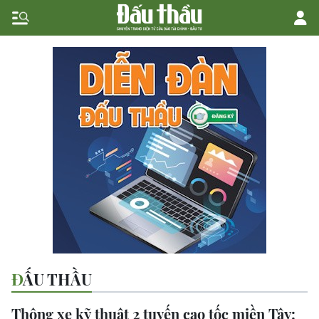
ĐẤU THẦU
Thông xe kỹ thuật 2 tuyến cao tốc miền Tây: