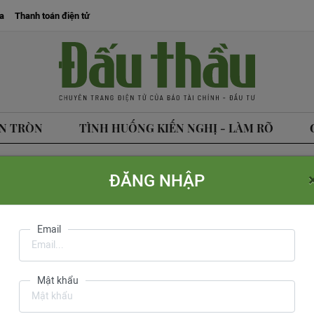
a
Thanh toán điện tử
N TRÒN
TÌNH HUỐNG KIẾN NGHỊ - LÀM RÕ
ĐĂNG NHẬP
tòa soạn
Liên hệ quảng cáo
Liên hệ đặt báo
Mua báo in phiên bản điện tử
Email
Văn Hồng
do Cục Báo 
Mật khẩu
ph