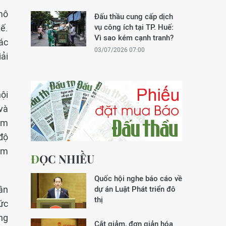
mô
Đấu thầu cung cấp dịch
ế.
vụ công ích tại TP. Huế:
Vì sao kém cạnh tranh?
ác
03/07/2026 07:00
ải
ội
 và
iệm
độ
ảm
ĐỌC NHIỀU
Quốc hội nghe báo cáo về
ân
dự án Luật Phát triển đô
thị
ức
ng
Cắt giảm, đơn giản hóa