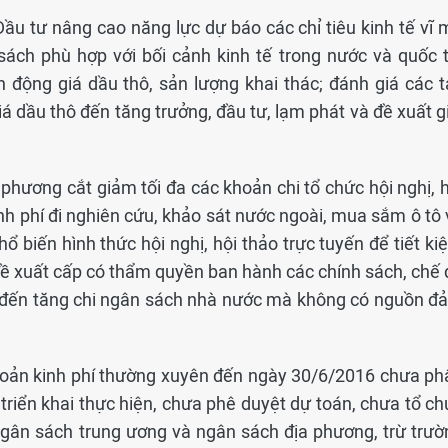
ầu tư nâng cao năng lực dự báo các chỉ tiêu kinh tế vĩ 
sách phù hợp với bối cảnh kinh tế trong nước và quốc t
n động giá dầu thô, sản lượng khai thác; đánh giá các t
 dầu thô đến tăng trưởng, đầu tư, lạm phát và đề xuất gi
phương cắt giảm tối đa các khoản chi tổ chức hội nghị, h
kinh phí đi nghiên cứu, khảo sát nước ngoài, mua sắm ô tô
phổ biến hình thức hội nghị, hội thảo trực tuyến để tiết k
ề xuất cấp có thẩm quyền ban hành các chính sách, chế 
 đến tăng chi ngân sách nhà nước mà không có nguồn đ
khoản kinh phí thường xuyên đến ngày 30/6/2016 chưa ph
riển khai thực hiện, chưa phê duyệt dự toán, chưa tổ ch
gân sách trung ương và ngân sách địa phương, trừ trườ