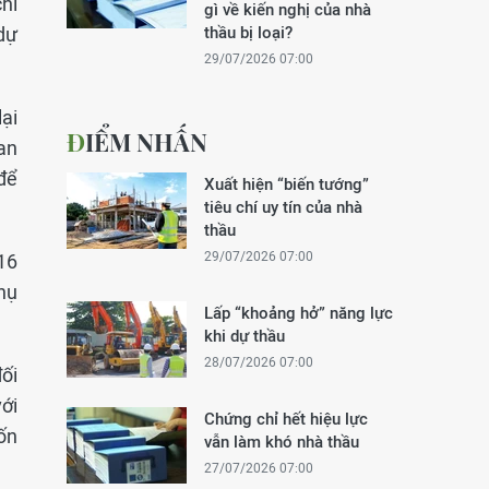
chi
gì về kiến nghị của nhà
dự
thầu bị loại?
29/07/2026 07:00
lại
ĐIỂM NHẤN
an
để
Xuất hiện “biến tướng”
tiêu chí uy tín của nhà
thầu
29/07/2026 07:00
16
hụ
Lấp “khoảng hở” năng lực
khi dự thầu
28/07/2026 07:00
ối
ới
Chứng chỉ hết hiệu lực
ốn
vẫn làm khó nhà thầu
27/07/2026 07:00