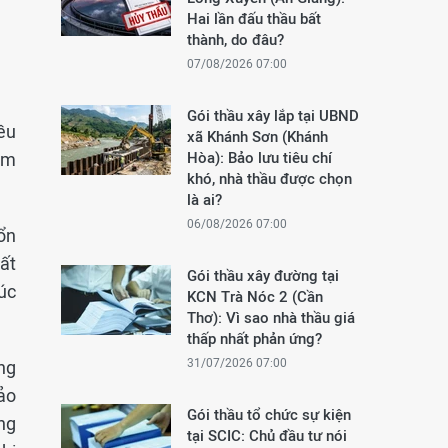
Hai lần đấu thầu bất
thành, do đâu?
07/08/2026 07:00
Gói thầu xây lắp tại UBND
ều
xã Khánh Sơn (Khánh
ăm
Hòa): Bảo lưu tiêu chí
khó, nhà thầu được chọn
là ai?
06/08/2026 07:00
ổn
hất
Gói thầu xây đường tại
úc
KCN Trà Nóc 2 (Cần
Thơ): Vì sao nhà thầu giá
thấp nhất phản ứng?
31/07/2026 07:00
ung
ảo
Gói thầu tổ chức sự kiện
ng
tại SCIC: Chủ đầu tư nói