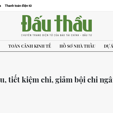
a
Thanh toán điện tử
TOÀN CẢNH KINH TẾ
HỒ SƠ NHÀ THẦU
DỰ 
, tiết kiệm chi, giảm bội chi ng