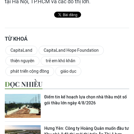
tại Hà Nội, TP.HCM và các đô thị lớn.
TỪ KHOÁ
CapitaLand
CapitaLand Hope Foundation
thiện nguyện
trẻ em khó khăn
phát triển cộng đồng
giáo dục
ĐỌC NHIỀU
Điểm tin kế hoạch lựa chọn nhà thầu một số
gói thầu lớn ngày 4/8/2026
Hưng Yên: Công ty Hoàng Quân muốn đầu tư