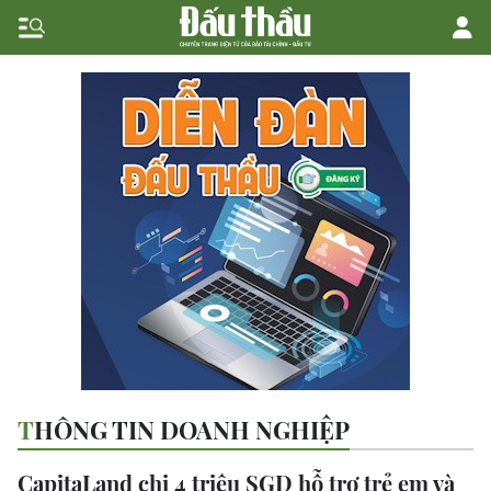
THÔNG TIN DOANH NGHIỆP
CapitaLand chi 4 triệu SGD hỗ trợ trẻ em và