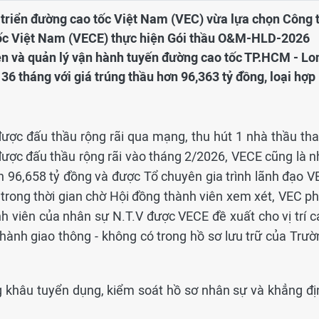
t triển đường cao tốc Việt Nam (VEC) vừa lựa chọn Công 
tốc Việt Nam (VECE) thực hiện Gói thầu O&M-HLD-2026
n và quản lý vận hành tuyến đường cao tốc TP.HCM - Lo
 36 tháng với giá trúng thầu hơn 96,363 tỷ đồng, loại hợp
 được đấu thầu rộng rãi qua mạng, thu hút 1 nhà thầu th
được đấu thầu rộng rãi vào tháng 2/2026, VECE cũng là n
n 96,658 tỷ đồng và được Tổ chuyên gia trình lãnh đạo V
 trong thời gian chờ Hội đồng thành viên xem xét, VEC ph
nh viên của nhân sự N.T.V được VECE đề xuất cho vị trí c
hành giao thông - không có trong hồ sơ lưu trữ của Trườ
g khâu tuyển dụng, kiểm soát hồ sơ nhân sự và khẳng đị