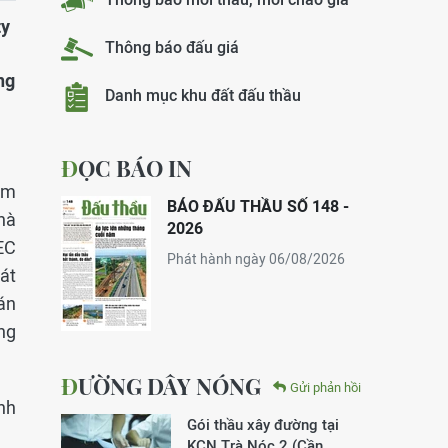
ty
Thông báo đấu giá
ng
Danh mục khu đất đấu thầu
ĐỌC BÁO IN
am
BÁO ĐẤU THẦU SỐ 148 -
hà
2026
EC
Phát hành ngày 06/08/2026
át
án
ng
ĐƯỜNG DÂY NÓNG
Gửi phản hồi
nh
Gói thầu xây đường tại
KCN Trà Nóc 2 (Cần