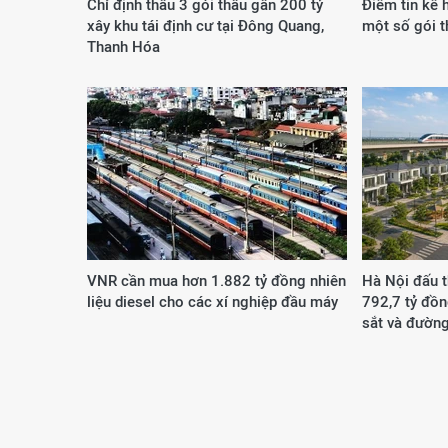
Chỉ định thầu 3 gói thầu gần 200 tỷ
Điểm tin kế 
xây khu tái định cư tại Đông Quang,
một số gói 
Thanh Hóa
VNR cần mua hơn 1.882 tỷ đồng nhiên
Hà Nội đấu t
liệu diesel cho các xí nghiệp đầu máy
792,7 tỷ đồ
sắt và đường