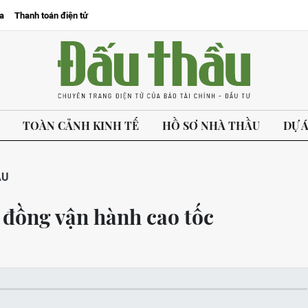
a
Thanh toán điện tử
TOÀN CẢNH KINH TẾ
HỒ SƠ NHÀ THẦU
DỰ 
ẦU
 đồng vận hành cao tốc