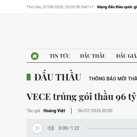
Thứ Sáu, 07/08/2026, 03:09:58 GMT+7
Mạng đấu thầu quốc gi
TIN TỨC
ĐẤU THẦU
ĐẤU GIÁ
ĐẤU THẦU
THÔNG BÁO MỜI TH
VECE trúng gói thầu 96 tỷ
Tác giả:
Hoàng Việt
06/07/2026 00:00
0:00
/
1:22