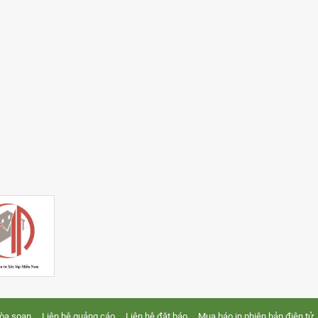
tòa soạn
Liên hệ quảng cáo
Liên hệ đặt báo
Mua báo in phiên bản điện tử