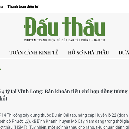
ia
Thanh toán điện tử
TOÀN CẢNH KINH TẾ
HỒ SƠ NHÀ THẦU
DỰ 
Ự
64 tỷ tại Vĩnh Long: Băn khoăn tiêu chí hợp đồng tương 
hốt
ố 14 Thi công xây dựng thuộc Dự án Cải tạo, nâng cấp Huyện lộ 22 (đoạn 
bến đò Phước Lý), xã Bình Khánh, huyện Mỏ Cày Nam đang trong thời gi
ời thầu (HSMT). Tuy nhiên, một số nhà thầu cho rằng, tiêu chuẩn đánh g