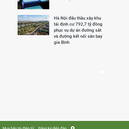
Hà Nội đấu thầu xây khu
tái định cư 792,7 tỷ đồng
phục vụ dự án đường sắt
và đường kết nối sân bay
gia Bình
Mua bản tin điện tử
Đăng ký diễn đàn