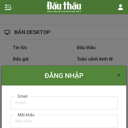
BẢN DESKTOP
Tin tức
Đấu thầu
Đấu giá
Toàn cảnh kinh tế
Hồ sơ nhà thầu
Dự án đầu tư
×
ĐĂNG NHẬP
Thông tin doanh nghiệp
Diễn đàn đấu thầu
Information on
Email
International Tendering
Gửi phản hồi
Liên hệ quảng cáo
Mật khẩu
Liên hệ đặt báo
Mua báo in phiên bản điện