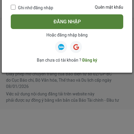
tử
Quên mật khẩu
Ghi nhớ đăng nhập
Mua bản tin điện tử
Đăng ký diễn đàn
ĐĂNG NHẬP
Hoặc đăng nhập bằng
Tổng biên tập
: Phạm Văn Hoành
Phó Tổng biên tập
:
Ngô Chí Tùng
,
Lê Trọng Minh
,
Nguyễn Văn Hồng
Bạn chưa có tài khoản ?
Đăng ký
© Bản quyền thuộc Báo Tài chính - Đầu tư
Giấy phép mở chuyên trang của Báo điện tử số 02/GP-BC
do Cục Báo chí, Bộ Văn hóa, Thể thao và Du lịch cấp ngày
08/01/2026
Việc sử dụng nội dung đăng tải trên website này
phải được sự đồng ý bằng văn bản của Báo Tài chính - Đầu tư