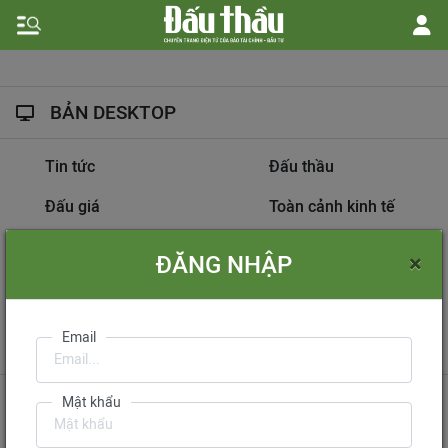
BẢN DESKTOP
Tin tức
Đấu thầu
Đấu giá
Toàn cảnh kinh tế
Hồ sơ nhà thầu
Dự án đầu tư
×
ĐĂNG NHẬP
Thông tin doanh nghiệp
Diễn đàn đấu thầu
Information on
Email
International Tendering
Gửi phản hồi
Liên hệ quảng cáo
Mật khẩu
Liên hệ đặt báo
Mua báo in phiên bản điện