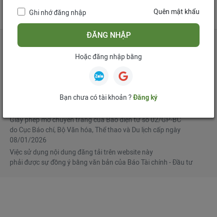
tử
Quên mật khẩu
Ghi nhớ đăng nhập
Mua bản tin điện tử
Đăng ký diễn đàn
ĐĂNG NHẬP
Hoặc đăng nhập bằng
Tổng biên tập
: Phạm Văn Hoành
Phó Tổng biên tập
:
Ngô Chí Tùng
,
Lê Trọng Minh
,
Nguyễn Văn Hồng
Bạn chưa có tài khoản ?
Đăng ký
© Bản quyền thuộc Báo Tài chính - Đầu tư
Giấy phép mở chuyên trang của Báo điện tử số 02/GP-BC
do Cục Báo chí, Bộ Văn hóa, Thể thao và Du lịch cấp ngày
08/01/2026
Việc sử dụng nội dung đăng tải trên website này
phải được sự đồng ý bằng văn bản của Báo Tài chính - Đầu tư