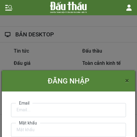
BẢN DESKTOP
Tin tức
Đấu thầu
Đấu giá
Toàn cảnh kinh tế
Hồ sơ nhà thầu
Dự án đầu tư
×
ĐĂNG NHẬP
Thông tin doanh nghiệp
Diễn đàn đấu thầu
Information on
Email
International Tendering
Gửi phản hồi
Liên hệ quảng cáo
Mật khẩu
Liên hệ đặt báo
Mua báo in phiên bản điện