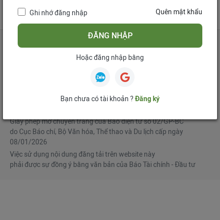
tử
Quên mật khẩu
Ghi nhớ đăng nhập
Mua bản tin điện tử
Đăng ký diễn đàn
ĐĂNG NHẬP
Hoặc đăng nhập bằng
Tổng biên tập
: Phạm Văn Hoành
Phó Tổng biên tập
:
Ngô Chí Tùng
,
Lê Trọng Minh
,
Nguyễn Văn Hồng
Bạn chưa có tài khoản ?
Đăng ký
© Bản quyền thuộc Báo Tài chính - Đầu tư
Giấy phép mở chuyên trang của Báo điện tử số 02/GP-BC
do Cục Báo chí, Bộ Văn hóa, Thể thao và Du lịch cấp ngày
08/01/2026
Việc sử dụng nội dung đăng tải trên website này
phải được sự đồng ý bằng văn bản của Báo Tài chính - Đầu tư